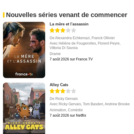
Nouvelles séries venant de commencer
La mère et l'assassin
De
Alexandra Echkenazi
,
Franck Ollivier
Avec
Hélène de Fougerolles
,
Florent Peyre
,
Vittoria Di Savoia
Drame
7 août 2026 sur France.TV
Alley Cats
De
Ricky Gervais
Avec
Ricky Gervais
,
Tom Basden
,
Andrew Brooke
Animation
,
Comédie
7 août 2026 sur Netflix