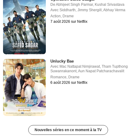
De
Abhijeet Singh Parmar
,
Kushal Srivastava
Avec
Siddharth
,
Jimmy Shergill
,
Abhay Verma
Action
,
Drame
7 août 2026 sur Netflix
Unlucky Bae
Avec
Mac Nattapat Nimjirawat
,
Tham Tupthong
Suwanrakanont
,
Aun Napat Patcharachavalit
Romance
,
Drame
6 août 2026 sur Netflix
Nouvelles séries en ce moment à la TV