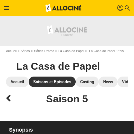
profil
menu
search
Accueil
Séries
Séries Drame
La Casa de Papel
La Casa de Papel : Episodes de la saison 5
La Casa de Papel
Accueil
Saisons et Episodes
Casting
News
Vidéo
Saison 5
Synopsis