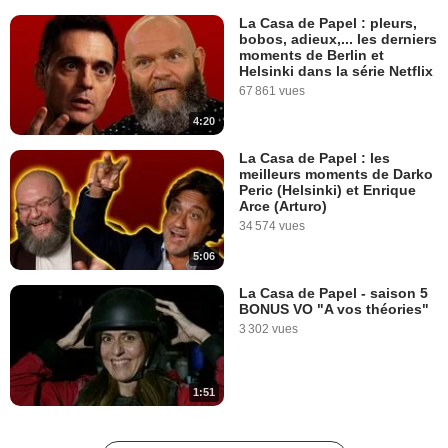
La Casa de Papel : pleurs,
bobos, adieux,... les derniers
moments de Berlin et
Helsinki dans la série Netflix
67 861 vues
4:20
La Casa de Papel : les
meilleurs moments de Darko
Peric (Helsinki) et Enrique
Arce (Arturo)
34 574 vues
5:06
La Casa de Papel - saison 5
BONUS VO "A vos théories"
3 302 vues
1:51