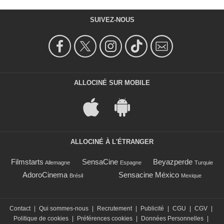
SUIVEZ-NOUS
ALLOCINÉ SUR MOBILE
ALLOCINÉ À L'ÉTRANGER
Filmstarts
SensaCine
Beyazperde
Allemagne
Espagne
Turquie
AdoroCinema
Sensacine México
Brésil
Mexique
Contact
|
Qui sommes-nous
|
Recrutement
|
Publicité
|
CGU
|
CGV
|
Politique de cookies
|
Préférences cookies
|
Données Personnelles
|