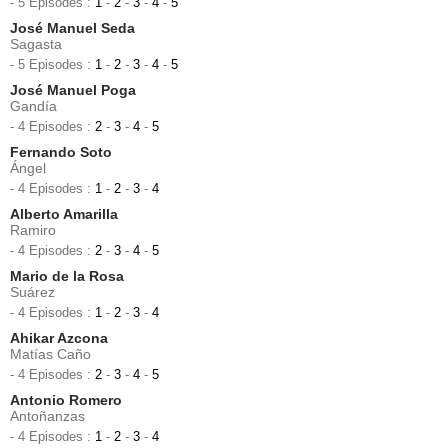
- 5 Episodes :
1
-
2
-
3
-
4
-
5
José Manuel Seda
Sagasta
- 5 Episodes :
1
-
2
-
3
-
4
-
5
José Manuel Poga
Gandía
- 4 Episodes :
2
-
3
-
4
-
5
Fernando Soto
Ángel
- 4 Episodes :
1
-
2
-
3
-
4
Alberto Amarilla
Ramiro
- 4 Episodes :
2
-
3
-
4
-
5
Mario de la Rosa
Suárez
- 4 Episodes :
1
-
2
-
3
-
4
Ahikar Azcona
Matías Caño
- 4 Episodes :
2
-
3
-
4
-
5
Antonio Romero
Antoñanzas
- 4 Episodes :
1
-
2
-
3
-
4