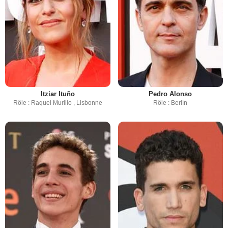
Itziar Ituño
Pedro Alonso
Rôle : Raquel Murillo , Lisbonne
Rôle : Berlín