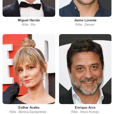
Miguel Herrán
Jaime Lorente
Rôle : Río
Rôle : Denver
Esther Acebo
Enrique Arce
Rôle : Mónica Gaztambide ,
Rôle : Arturo Román