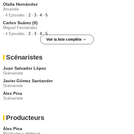
Olalla Hernández
Amanda
- 4 Episodes :
2
-
3
-
4
-
5
Carlos Suárez (II)
Miguel Fernández
- 4 Episodes :
2
-
3
-
4
-
5
Voir la liste complète
Pep Munne
Gobernador
Scénaristes
- 3 Episodes :
2
-
3
-
4
Patrick Criado
Juan Salvador López
Rafael
Scénariste
- 3 Episodes :
1
-
3
-
4
Javier Gómez Santander
Diana Gómez
Scénariste
Tatiana
Álex Pina
- 3 Episodes :
1
-
3
-
4
Scénariste
Alba Flores
Nairobi
- 2 Episodes :
1
-
4
Producteurs
Mikel Bustamante
Martínez
Álex Pina
- 2 Episodes :
1
-
2
Producteur délégué