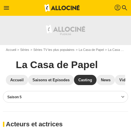
profil
menu
search
Accueil
Séries
Séries TV les plus populaires
La Casa de Papel
La Casa de Papel S05
La Casa de Papel
Accueil
Saisons et Episodes
Casting
News
Vidéo
Saison 5
Acteurs et actrices