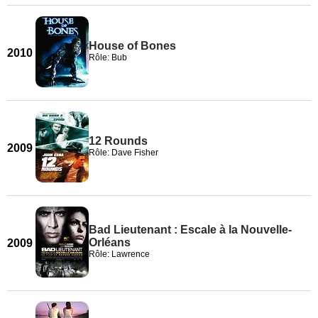
House of Bones
2010
Rôle: Bub
12 Rounds
2009
Rôle: Dave Fisher
Bad Lieutenant : Escale à la Nouvelle-
Orléans
2009
Rôle: Lawrence