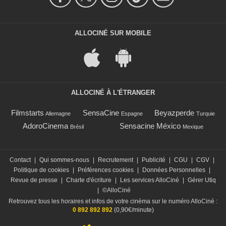
ALLOCINÉ SUR MOBILE
ALLOCINÉ À L'ÉTRANGER
Filmstarts
SensaCine
Beyazperde
Allemagne
Espagne
Turquie
AdoroCinema
Sensacine México
Brésil
Mexique
Contact
|
Qui sommes-nous
|
Recrutement
|
Publicité
|
CGU
|
CGV
|
Politique de cookies
|
Préférences cookies
|
Données Personnelles
|
Revue de presse
|
Charte d'écriture
|
Les services AlloCiné
|
Gérer Utiq
|
©AlloCiné
Retrouvez tous les horaires et infos de votre cinéma sur le numéro AlloCiné :
0 892 892 892
(0,90€/minute)