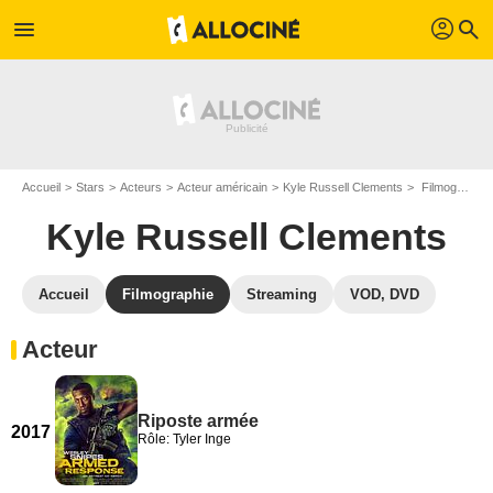
profil
menu
search
Accueil
Stars
Acteurs
Acteur américain
Kyle Russell Clements
Filmographie Kyle Russell Clements
Kyle Russell Clements
Accueil
Filmographie
Streaming
VOD, DVD
Acteur
Riposte armée
2017
Rôle: Tyler Inge