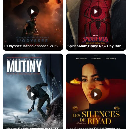
L'Odyssée Bande-annonce VO STFR
Spider-Man: Brand New Day Bande-annonce VO STFR
Mutiny Bande-annonce VO STFR
Les Silences de Riyad Bande-annonce VO STFR