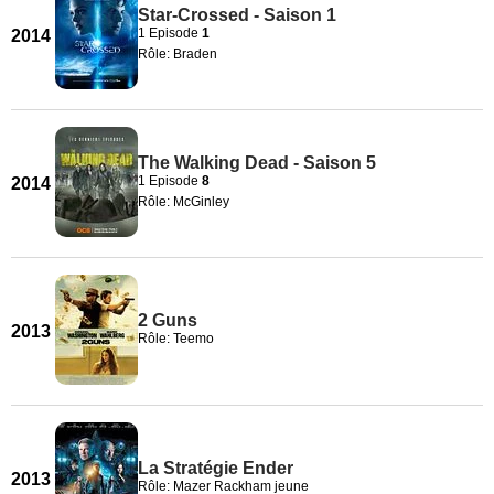
Star-Crossed - Saison 1
1 Episode
1
2014
Rôle: Braden
The Walking Dead - Saison 5
1 Episode
8
2014
Rôle: McGinley
2 Guns
2013
Rôle: Teemo
La Stratégie Ender
2013
Rôle: Mazer Rackham jeune