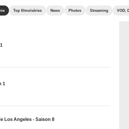
hie
Top films/séries
News
Photos
Streaming
VOD, 
 1
n 1
 de Los Angeles - Saison 8