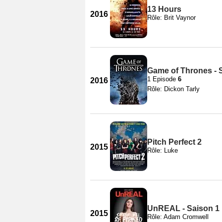
13 Hours
2016
Rôle: Brit Vaynor
Game of Thrones - 
1 Episode
6
2016
Rôle: Dickon Tarly
Pitch Perfect 2
2015
Rôle: Luke
UnREAL - Saison 1
2015
Rôle: Adam Cromwell