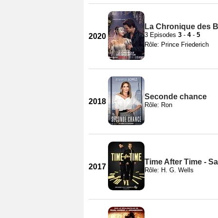
La Chronique des Br
3 Episodes
3
-
4
-
5
2020
Rôle: Prince Friederich
Seconde chance
2018
Rôle: Ron
Time After Time - S
2017
Rôle: H. G. Wells