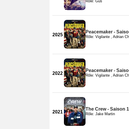
Rôle: Gus
Peacemaker - Saiso
2025
Rôle: Vigilante , Adrian C
Peacemaker - Saiso
2022
Rôle: Vigilante , Adrian C
The Crew - Saison 1
2021
Rôle: Jake Martin