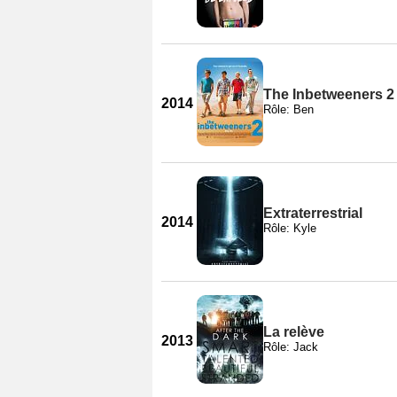
The Inbetweeners 2
2014
Rôle: Ben
Extraterrestrial
2014
Rôle: Kyle
La relève
2013
Rôle: Jack