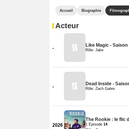
Accueil
Biographie
Filmograp
Acteur
Like Magic - Saison
-
Rôle: Jake
Dead Inside - Saiso
-
Rôle: Zach Gates
The Rookie : le flic
1 Episode
14
2026