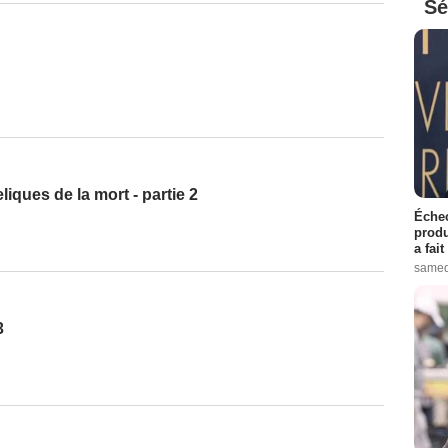
Sé
eliques de la mort - partie 2
Échec
produ
a fai
samed
3