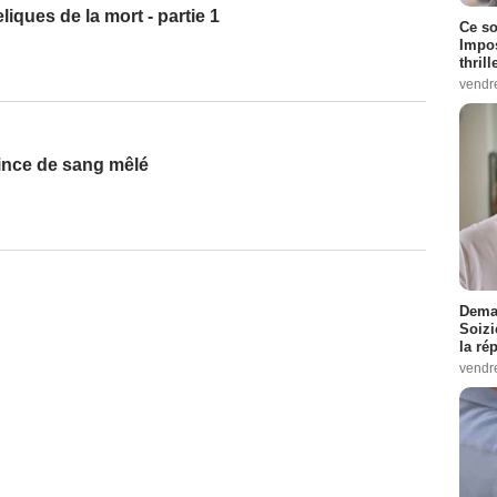
eliques de la mort - partie 1
Ce so
Impos
thrill
vendr
rince de sang mêlé
Demai
Soizi
la ré
vendr