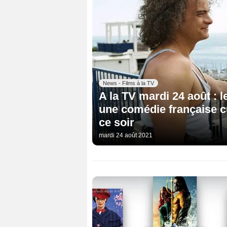
News - Films à la TV
A la TV mardi 24 août : 
une comédie française cul
ce soir
mardi 24 août 2021