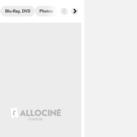
Blu-Ray, DVD
Photos
Secrets de tournage
Box Office