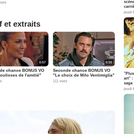
scène
vues
carri
jeudi 
 et extraits
0:57
0:55
de chance BONUS VO
Seconde chance BONUS VO
"Plus
oulisses de l'amitié"
"Le choix de Milo Ventimiglia"
art" :
s
111 vues
saga 
jeudi 