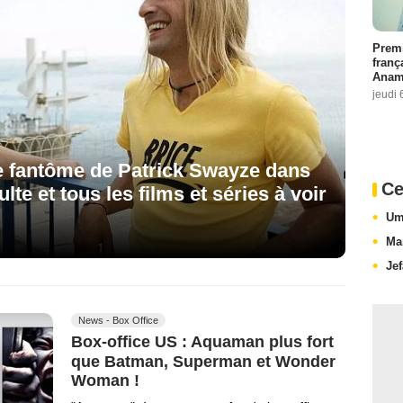
Premi
franç
Anama
jeudi 
le fantôme de Patrick Swayze dans
Ce
te et tous les films et séries à voir
Um
Ma
Je
News - Box Office
Box-office US : Aquaman plus fort
que Batman, Superman et Wonder
Woman !