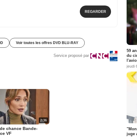
REGARDER
OD
Voir toutes les offres DVD BLU-RAY
59 an
du ci
Service proposé par
l'avi
jeudi 
2:36
de chance Bande-
"Mon 
ce VF
juge 