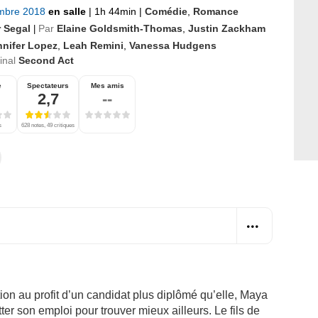
mbre 2018
en salle
|
1h 44min
|
Comédie
,
Romance
r Segal
Par
Elaine Goldsmith-Thomas
,
Justin Zackham
|
nnifer Lopez
,
Leah Remini
,
Vanessa Hudgens
ginal
Second Act
e
Spectateurs
Mes amis
2,7
--
s
628 notes, 49 critiques
ion au profit d’un candidat plus diplômé qu’elle, Maya
ter son emploi pour trouver mieux ailleurs. Le fils de