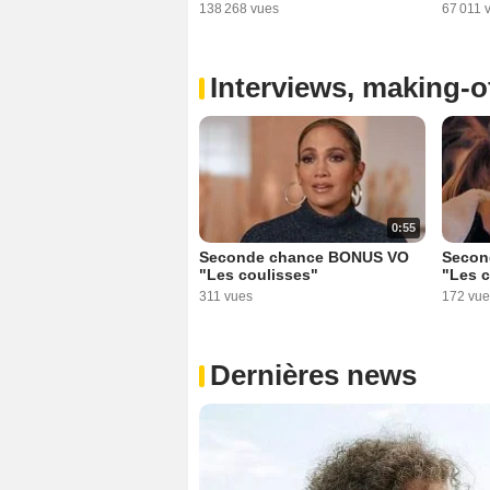
138 268 vues
67 011 
Interviews, making-of
0:55
Seconde chance BONUS VO
Secon
"Les coulisses"
"Les c
311 vues
172 vue
Dernières news