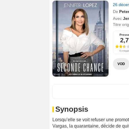
26 déce
De
Pete
Avec
Je
Titre ori
Press
2,7
6 critique
VOD
Synopsis
Lorsqu’elle se voit refuser une promot
Vargas, la quarantaine, décide de quit