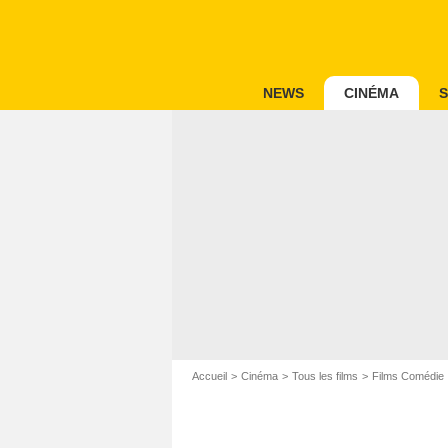
NEWS
CINÉMA
S
Accueil
Cinéma
Tous les films
Films Comédie