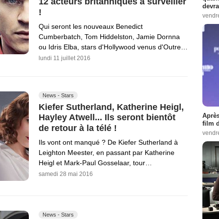
12 acteurs britanniques à surveiller
devra
!
vendr
Qui seront les nouveaux Benedict
Cumberbatch, Tom Hiddelston, Jamie Dornna
ou Idris Elba, stars d'Hollywood venus d'Outre…
lundi 11 juillet 2016
News - Stars
Kiefer Sutherland, Katherine Heigl,
Après
Hayley Atwell... Ils seront bientôt
film 
de retour à la télé !
vendr
Ils vont ont manqué ? De Kiefer Sutherland à
Leighton Meester, en passant par Katherine
Heigl et Mark-Paul Gosselaar, tour…
samedi 28 mai 2016
News - Stars