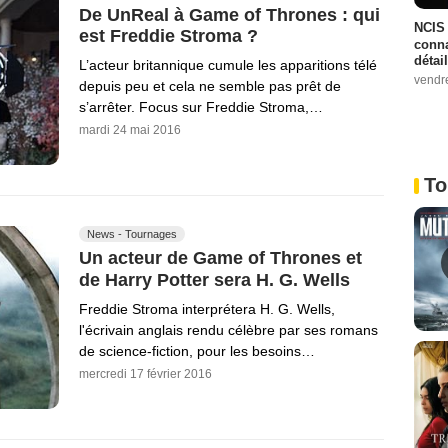
De UnReal à Game of Thrones : qui
NCIS 
est Freddie Stroma ?
conna
détai
L’acteur britannique cumule les apparitions télé
vendr
depuis peu et cela ne semble pas prêt de
s’arrêter. Focus sur Freddie Stroma,…
mardi 24 mai 2016
To
News - Tournages
Un acteur de Game of Thrones et
de Harry Potter sera H. G. Wells
Freddie Stroma interprétera H. G. Wells,
l'écrivain anglais rendu célèbre par ses romans
de science-fiction, pour les besoins…
mercredi 17 février 2016