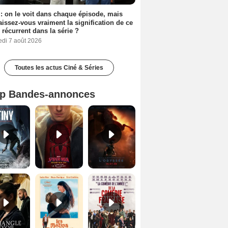
: on le voit dans chaque épisode, mais
issez-vous vraiment la signification de ce
l récurrent dans la série ?
edi 7 août 2026
Toutes les actus Ciné & Séries
p Bandes-annonces
Mutiny Bande-annonce VO STFR
Spider-Man: Brand New Day Bande-annonce VO STFR
L'Odyssée Bande-annonce VO STFR
Le Triangle d'or Bande-annonce VF
Les Matins merveilleux Bande-annonce VF
De la Comédie-Française Teaser VF