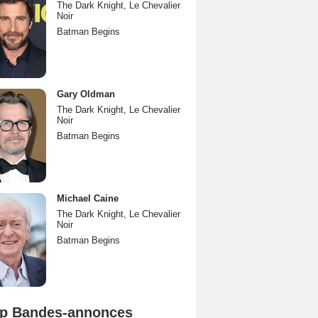
The Dark Knight, Le Chevalier
Noir
Batman Begins
Gary Oldman
The Dark Knight, Le Chevalier
Noir
Batman Begins
Michael Caine
The Dark Knight, Le Chevalier
Noir
Batman Begins
p Bandes-annonces
Spider-Man: Brand New Day Bande-annonce VO STFR
L'Odyssée Bande-annonce VO STFR
Mutiny Bande-annonce VO STFR