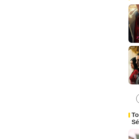
To
Sé