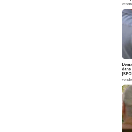
vendr
Demai
dans 
[SPO
vendr