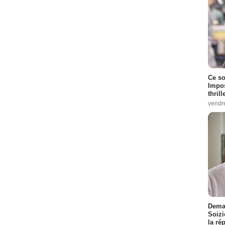
Ce so
Impos
thrill
vendr
Demai
Soizi
la ré