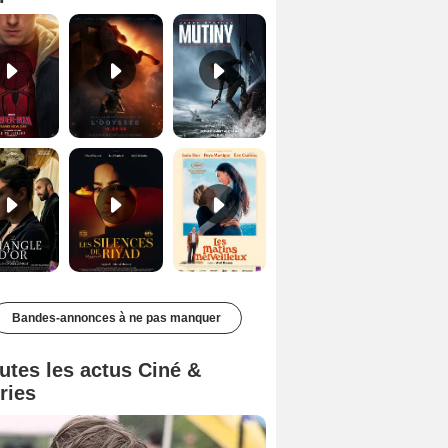
Le Triangle d'or Bande-annonce VF
Les Silences de Riyad Bande-annonce VO STFR
Les Matins merveilleux Bande-annonce VF
Bandes-annonces à ne pas manquer
utes les actus Ciné &
ries