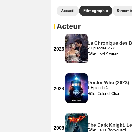
Accueil
Filmographie
Streami
Acteur
La Chronique des Br
2 Episodes
7
-
8
2026
Rôle: Lord Stotter
Doctor Who (2023) -
1 Episode
1
2023
Rôle: Colonel Chan
The Dark Knight, Le
2008
Rôle: Lau's Bodyguard