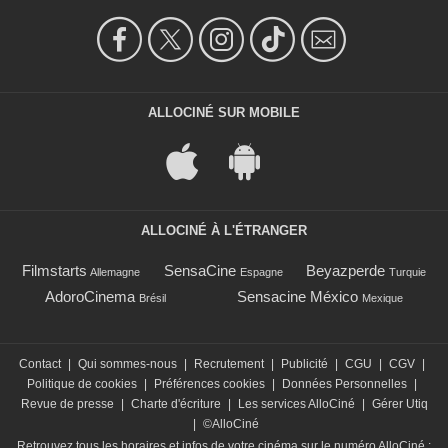
ALLOCINÉ SUR MOBILE
ALLOCINÉ À L'ÉTRANGER
Filmstarts
SensaCine
Beyazperde
Allemagne
Espagne
Turquie
AdoroCinema
Sensacine México
Brésil
Mexique
Contact
|
Qui sommes-nous
|
Recrutement
|
Publicité
|
CGU
|
CGV
|
Politique de cookies
|
Préférences cookies
|
Données Personnelles
|
Revue de presse
|
Charte d'écriture
|
Les services AlloCiné
|
Gérer Utiq
|
©AlloCiné
Retrouvez tous les horaires et infos de votre cinéma sur le numéro AlloCiné :