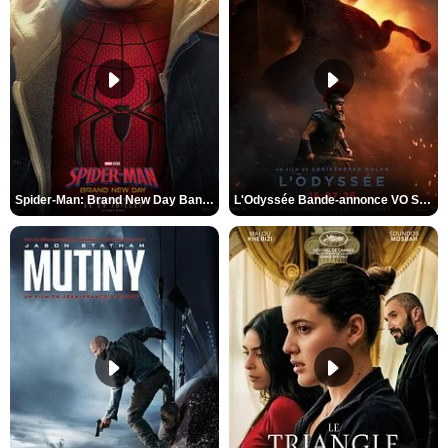
Spider-Man: Brand New Day Bande-annonce VO STFR
L'Odyssée Bande-annonce VO STFR