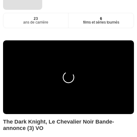
23
6
ans de carrière
films et séries tournés
The Dark Knight, Le Chevalier Noir Bande-
annonce (3) VO