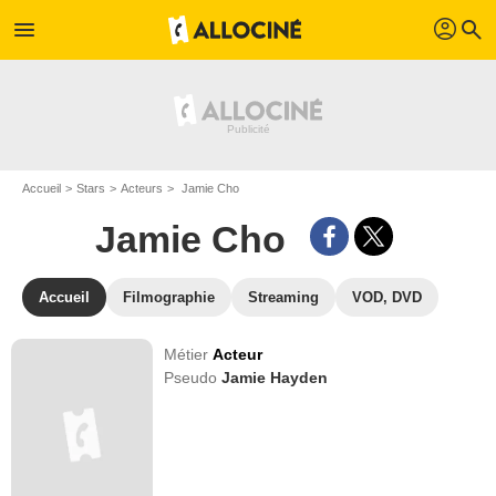
profil
menu
search
Accueil
Stars
Acteurs
Jamie Cho
Jamie Cho
Accueil
Filmographie
Streaming
VOD, DVD
Métier
Acteur
Pseudo
Jamie Hayden