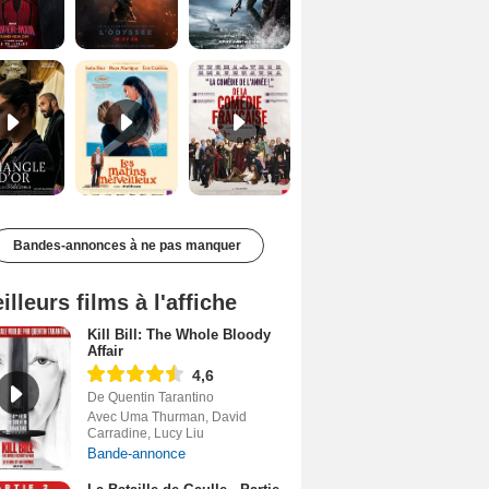
Le Triangle d'or Bande-annonce VF
Les Matins merveilleux Bande-annonce VF
De la Comédie-Française Teaser VF
Bandes-annonces à ne pas manquer
illeurs films à l'affiche
Kill Bill: The Whole Bloody
Affair
4,6
De Quentin Tarantino
Avec Uma Thurman, David
Carradine, Lucy Liu
Bande-annonce