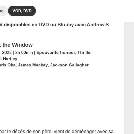
ng
VOD, DVD
 TV disponibles en DVD ou Blu-ray avec Andrew S.
at the Window
er 2023
|
2h 00min
|
Epouvante-horreur
,
Thriller
k Hartley
aris Oka
,
James Mackay
,
Jackson Gallagher
par le décès de son père, vient de déménager avec sa