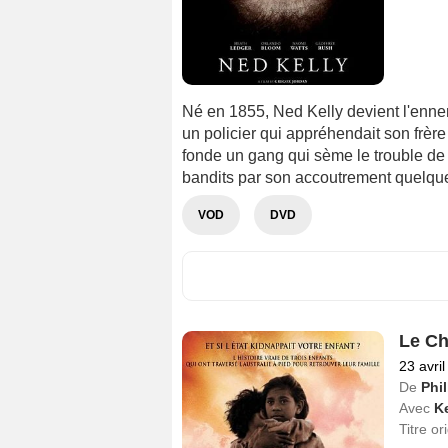
Né en 1855, Ned Kelly devient l'ennem
un policier qui appréhendait son frère
fonde un gang qui sème le trouble de
bandits par son accoutrement quelque p
VOD
DVD
Le Ch
23 avri
De
Phi
Avec
K
Titre or