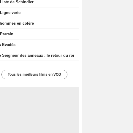
Liste de Schindler
Ligne verte
 hommes en colère
 Parrain
s Evadés
e Seigneur des anneaux : le retour du roi
Tous les meilleurs films en VOD