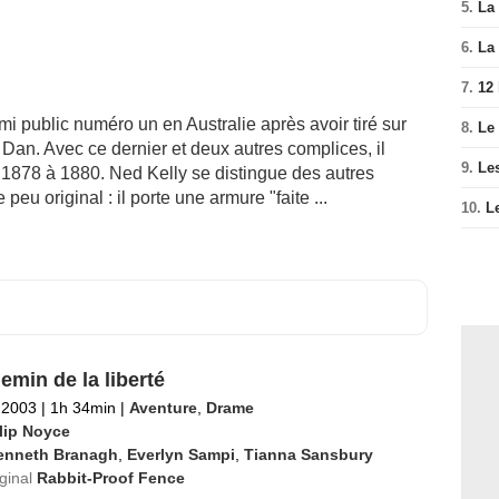
5.
La 
6.
La 
7.
12
i public numéro un en Australie après avoir tiré sur
8.
Le
 Dan. Avec ce dernier et deux autres complices, il
9.
Le
 1878 à 1880. Ned Kelly se distingue des autres
eu original : il porte une armure "faite ...
10.
L
emin de la liberté
l 2003
|
1h 34min
|
Aventure
,
Drame
llip Noyce
enneth Branagh
,
Everlyn Sampi
,
Tianna Sansbury
iginal
Rabbit-Proof Fence