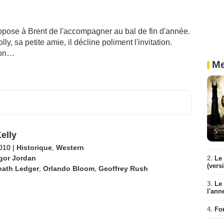
 propose à Brent de l'accompagner au bal de fin d'année.
y, sa petite amie, il décline poliment l'invitation.
non…
Me
elly
2010
|
Historique
,
Western
gor Jordan
2.
Le 
(vers
eath Ledger
,
Orlando Bloom
,
Geoffrey Rush
3.
Le
l'ann
4.
Fo