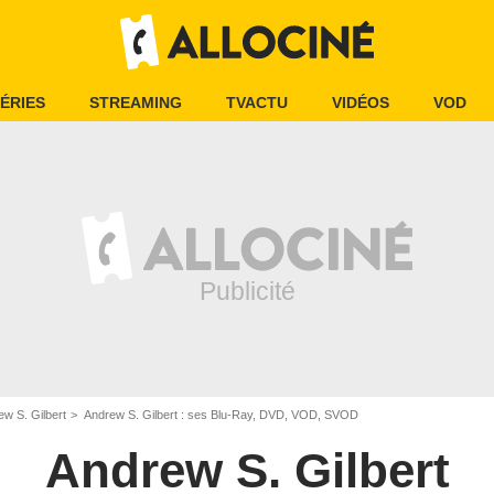
ÉRIES
STREAMING
TVACTU
VIDÉOS
VOD
w S. Gilbert
Andrew S. Gilbert : ses Blu-Ray, DVD, VOD, SVOD
Andrew S. Gilbert