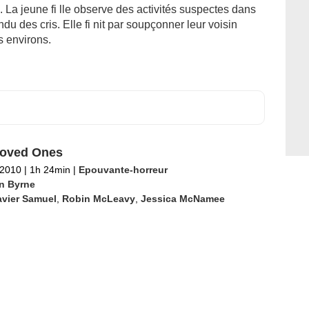
 La jeune fi lle observe des activités suspectes dans
du des cris. Elle fi nit par soupçonner leur voisin
es environs.
Loved Ones
t 2010
|
1h 24min
|
Epouvante-horreur
n Byrne
avier Samuel
,
Robin McLeavy
,
Jessica McNamee