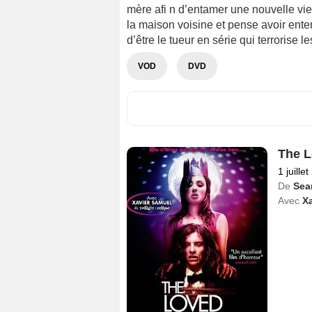
mère afi n d’entamer une nouvelle vie.
la maison voisine et pense avoir enten
d’être le tueur en série qui terrorise l
VOD
DVD
The 
1 juille
De
Sea
Avec
X