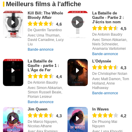
Meilleurs films à l'affiche
Kill Bill: The Whole
La Bataille de
Bloody Affair
Gaulle - Partie 2 :
J’écris ton nom
4,6
4,5
De Quentin Tarantino
De Antonin Baudry
Avec Uma Thurman,
David Carradine, Lucy
Avec Simon Abkarian,
Liu
Niels Schneider,
Anamaria Vartolomei
Bande-annonce
Bande-annonce
La Bataille de
L'Odyssée
Gaulle - partie 1 :
4,3
L'Âge de Fer
De Christopher Nolan
4,4
Avec Matt Damon, Tom
De Antonin Baudry
Holland, Anne
Avec Simon Abkarian,
Hathaway
Simon Russell Beale,
Bande-annonce
Florian Lesieur
Bande-annonce
Jim Queen
In Waves
4,3
4,2
De Marco Nguyen,
De Phuong Mai
Nicolas Athane
Nguyen
Avec Alex Ramires,
Avec Lyna Khoudri,