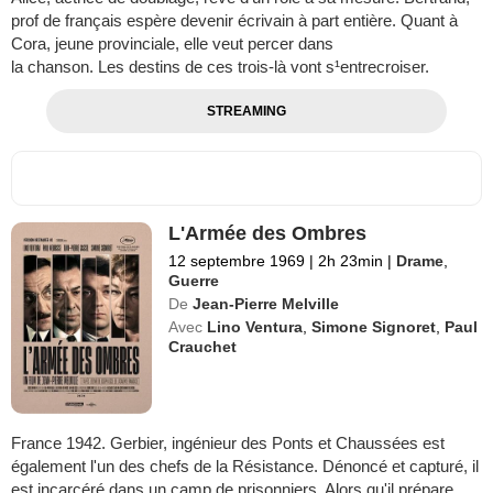
prof de français espère devenir écrivain à part entière. Quant à
Cora, jeune provinciale, elle veut percer dans
la chanson. Les destins de ces trois-là vont s¹entrecroiser.
STREAMING
L'Armée des Ombres
12 septembre 1969
|
2h 23min
|
Drame
,
Guerre
De
Jean-Pierre Melville
Avec
Lino Ventura
,
Simone Signoret
,
Paul
Crauchet
France 1942. Gerbier, ingénieur des Ponts et Chaussées est
également l'un des chefs de la Résistance. Dénoncé et capturé, il
est incarcéré dans un camp de prisonniers. Alors qu'il prépare