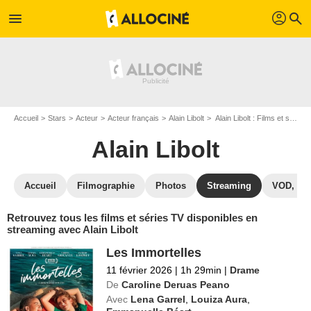
profil
menu
search
Accueil
Stars
Acteur
Acteur français
Alain Libolt
Alain Libolt : Films et séries online
Alain Libolt
Accueil
Filmographie
Photos
Streaming
VOD, DV
Retrouvez tous les films et séries TV disponibles en
streaming avec Alain Libolt
Les Immortelles
11 février 2026
|
1h 29min
|
Drame
De
Caroline Deruas Peano
Avec
Lena Garrel
,
Louiza Aura
,