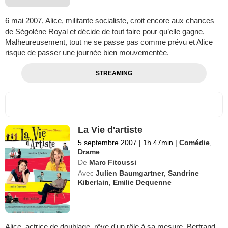
6 mai 2007, Alice, militante socialiste, croit encore aux chances
de Ségolène Royal et décide de tout faire pour qu’elle gagne.
Malheureusement, tout ne se passe pas comme prévu et Alice
risque de passer une journée bien mouvementée.
STREAMING
La Vie d'artiste
5 septembre 2007
|
1h 47min
|
Comédie
,
Drame
De
Marc Fitoussi
Avec
Julien Baumgartner
,
Sandrine
Kiberlain
,
Emilie Dequenne
Alice, actrice de doublage, rêve d'un rôle à sa mesure. Bertrand,