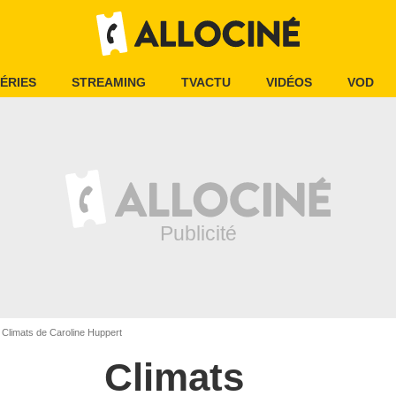
ÉRIES
STREAMING
TVACTU
VIDÉOS
VOD
Climats de Caroline Huppert
Climats