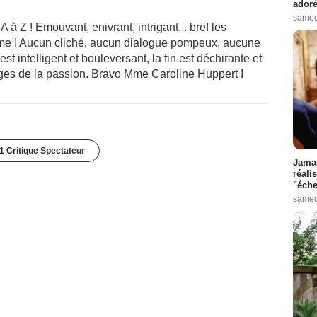
adoré
samed
A à Z ! Emouvant, enivrant, intrigant... bref les
e ! Aucun cliché, aucun dialogue pompeux, aucune
est intelligent et bouleversant, la fin est déchirante et
ages de la passion. Bravo Mme Caroline Huppert !
1 Critique Spectateur
Jamai
réali
"éche
samed