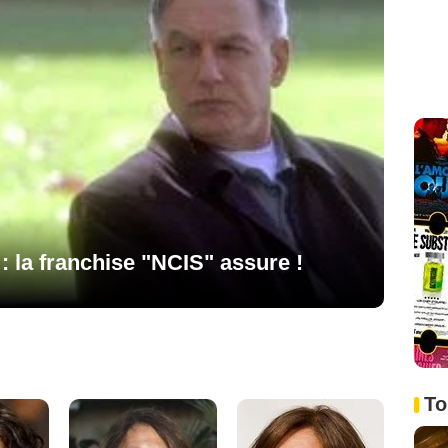
 la franchise "NCIS" assure !
To