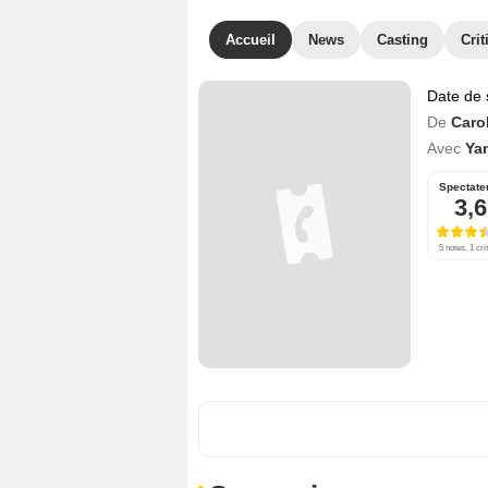
Accueil
News
Casting
Crit
Date de 
De
Caro
Avec
Ya
Spectate
3,6
5 notes, 1 cri