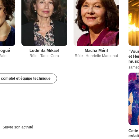
gogué
Ludmila Mikaël
Macha Méril
"Vous
Malet
Rôle : Tante Cora
Rôle : Henriette Marcenat
et He
muscl
samed
 complet et équipe technique
Suivre son activité
Cette
créat