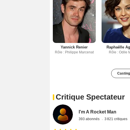
Yannick Renier
Raphaëlle A
Rôle : Philippe Marcenat
Rôle : Odile 
Casting
Critique Spectateur
I'm A Rocket Man
393 abonnés
3 821 critiques