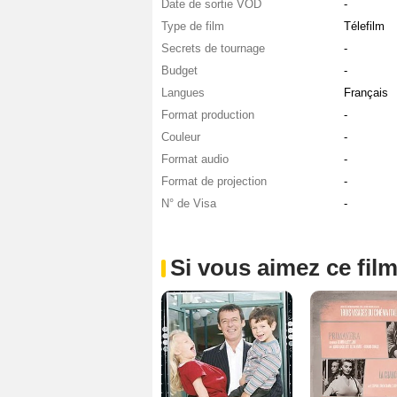
Date de sortie VOD
-
Type de film
Télefilm
Secrets de tournage
-
Budget
-
Langues
Français
Format production
-
Couleur
-
Format audio
-
Format de projection
-
N° de Visa
-
Si vous aimez ce film