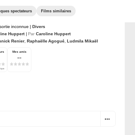
iques spectateurs
Films similaires
sortie inconnue
|
Divers
line Huppert
Par
Caroline Huppert
|
nnick Renier
,
Raphaëlle Agogué
,
Ludmila Mikaël
urs
Mes amis
--
tique