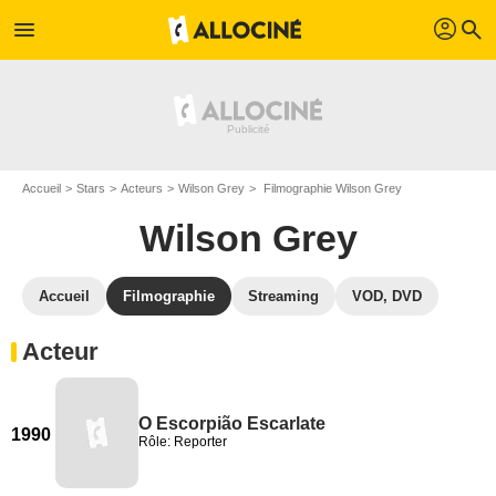
profil
menu
search
Accueil
Stars
Acteurs
Wilson Grey
Filmographie Wilson Grey
Wilson Grey
Accueil
Filmographie
Streaming
VOD, DVD
Acteur
O Escorpião Escarlate
1990
Rôle: Reporter