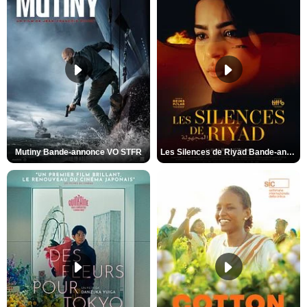
Mutiny Bande-annonce VO STFR
Les Silences de Riyad Bande-annonce VO STFR