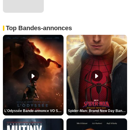
Top Bandes-annonces
L'Odyssée Bande-annonce VO STFR
Spider-Man: Brand New Day Bande-annonce VO STFR