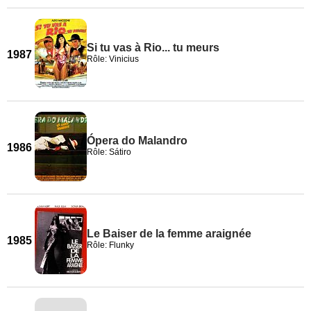
Si tu vas à Rio... tu meurs
1987
Rôle: Vinicius
Ópera do Malandro
1986
Rôle: Sátiro
Le Baiser de la femme araignée
1985
Rôle: Flunky