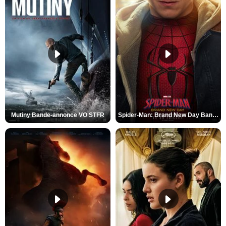
Mutiny Bande-annonce VO STFR
Spider-Man: Brand New Day Bande-annonce VO STFR