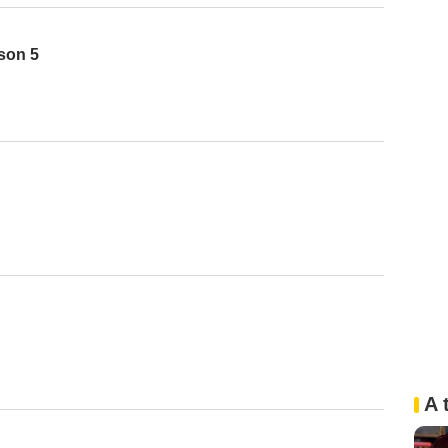
ison 5
A 