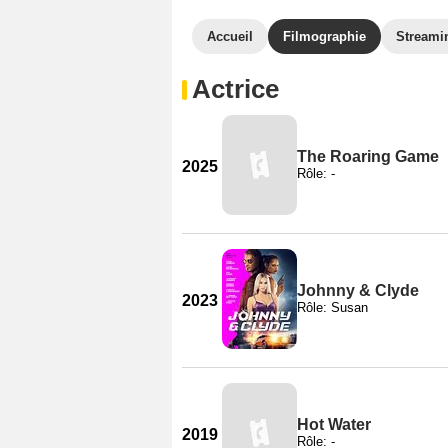
Accueil
Filmographie
Streami
Actrice
The Roaring Game
2025
Rôle: -
Johnny & Clyde
2023
Rôle: Susan
Hot Water
2019
Rôle: -