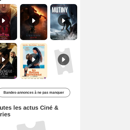
Le Triangle d'or Bande-annonce VF
Les Matins merveilleux Bande-annonce VF
De la Comédie-Française Teaser VF
Bandes-annonces à ne pas manquer
utes les actus Ciné &
ries