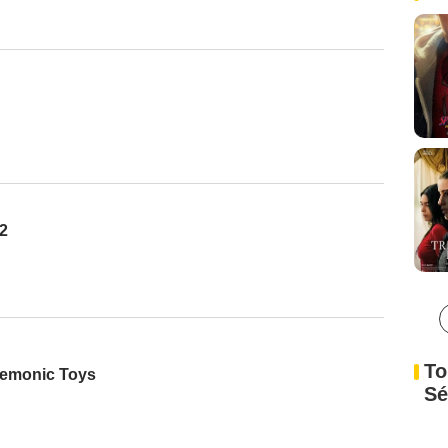
 2
To
Demonic Toys
Sé