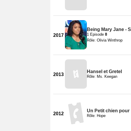
Being Mary Jane - S
1 Episode
8
2017
Rôle: Olivia Winthrop
Hansel et Gretel
2013
Rôle: Ms. Keegan
Un Petit chien pour
2012
Rôle: Hope