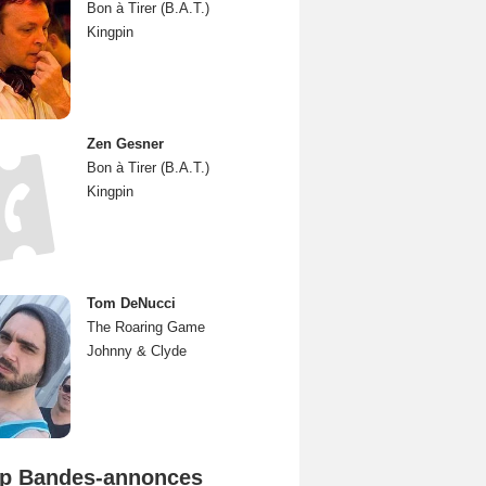
Bon à Tirer (B.A.T.)
Kingpin
Zen Gesner
Bon à Tirer (B.A.T.)
Kingpin
Tom DeNucci
The Roaring Game
Johnny & Clyde
p Bandes-annonces
Spider-Man: Brand New Day Bande-annonce VO STFR
L'Odyssée Bande-annonce VO STFR
Mutiny Bande-annonce VO STFR