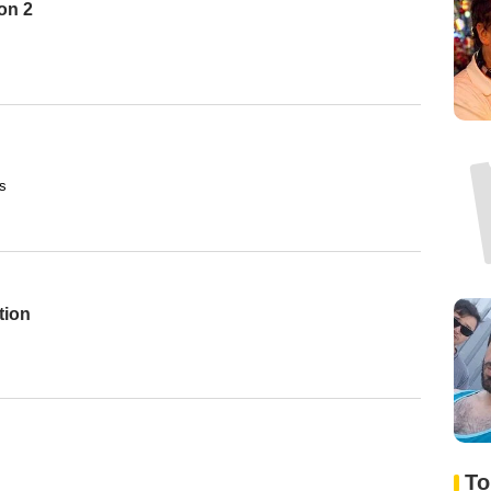
on 2
s
tion
To