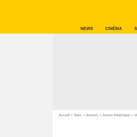
NEWS
CINÉMA
S
Accueil
Stars
Actrices
Actrice britannique
V