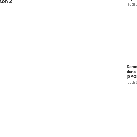
ison 3
jeudi 
Demai
dans 
[SPO
jeudi 