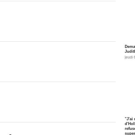
Demai
Judit
jeudi 
"J'ai
d'Hol
refus
super