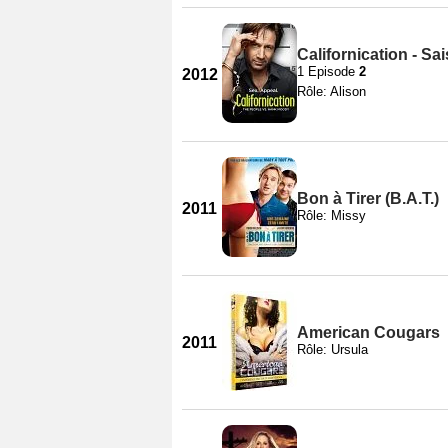
Californication - Sa
1 Episode
2
2012
Rôle: Alison
Bon à Tirer (B.A.T.)
2011
Rôle: Missy
American Cougars
2011
Rôle: Ursula