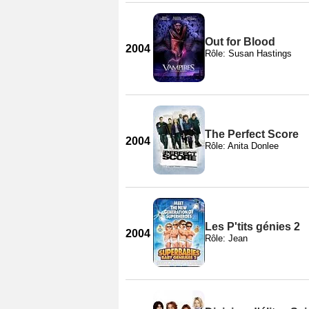
Out for Blood
2004
Rôle: Susan Hastings
The Perfect Score
2004
Rôle: Anita Donlee
Les P'tits génies 2
2004
Rôle: Jean