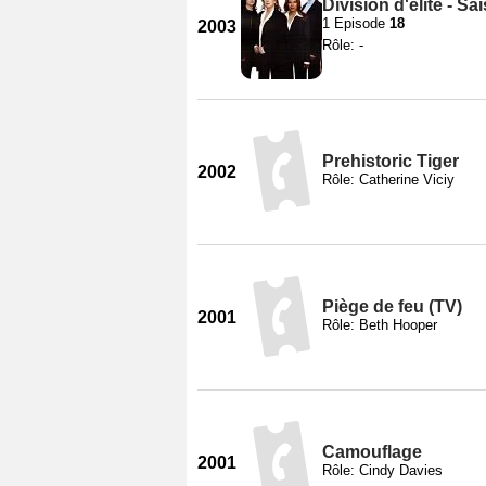
Division d'élite - Sa
1 Episode
18
2003
Rôle: -
Prehistoric Tiger
2002
Rôle: Catherine Viciy
Piège de feu (TV)
2001
Rôle: Beth Hooper
Camouflage
2001
Rôle: Cindy Davies