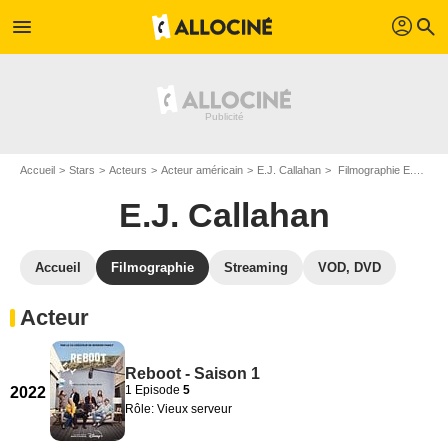
profil
menu
search
Accueil
Stars
Acteurs
Acteur américain
E.J. Callahan
Filmographie E.J. Callahan
E.J. Callahan
Accueil
Filmographie
Streaming
VOD, DVD
Acteur
Reboot - Saison 1
1 Episode
5
2022
Rôle: Vieux serveur