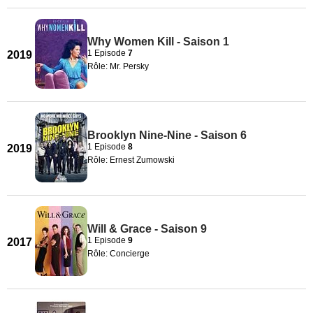
Why Women Kill - Saison 1
1 Episode
7
2019
Rôle: Mr. Persky
Brooklyn Nine-Nine - Saison 6
1 Episode
8
2019
Rôle: Ernest Zumowski
Will & Grace - Saison 9
1 Episode
9
2017
Rôle: Concierge