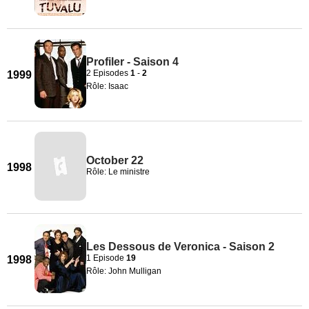
Profiler - Saison 4
2 Episodes
1
-
2
1999
Rôle: Isaac
October 22
1998
Rôle: Le ministre
Les Dessous de Veronica - Saison 2
1 Episode
19
1998
Rôle: John Mulligan