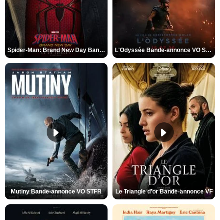
Spider-Man: Brand New Day Bande-annonce VO STFR
L'Odyssée Bande-annonce VO STFR
Mutiny Bande-annonce VO STFR
Le Triangle d'or Bande-annonce VF