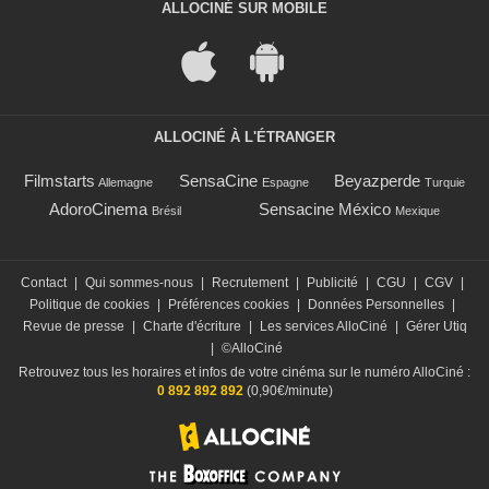
ALLOCINÉ SUR MOBILE
ALLOCINÉ À L'ÉTRANGER
Filmstarts
SensaCine
Beyazperde
Allemagne
Espagne
Turquie
AdoroCinema
Sensacine México
Brésil
Mexique
Contact
|
Qui sommes-nous
|
Recrutement
|
Publicité
|
CGU
|
CGV
|
Politique de cookies
|
Préférences cookies
|
Données Personnelles
|
Revue de presse
|
Charte d'écriture
|
Les services AlloCiné
|
Gérer Utiq
|
©AlloCiné
Retrouvez tous les horaires et infos de votre cinéma sur le numéro AlloCiné :
0 892 892 892
(0,90€/minute)