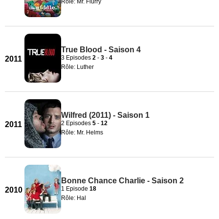
Rôle: Mr. Flurry
True Blood - Saison 4
3 Episodes
2
-
3
-
4
2011
Rôle: Luther
Wilfred (2011) - Saison 1
2 Episodes
5
-
12
2011
Rôle: Mr. Helms
Bonne Chance Charlie - Saison 2
1 Episode
18
2010
Rôle: Hal