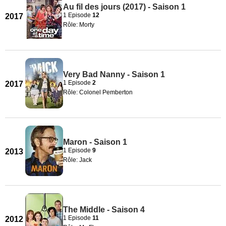
Au fil des jours (2017) - Saison 1
1 Episode
12
2017
Rôle: Morty
Very Bad Nanny - Saison 1
1 Episode
2
2017
Rôle: Colonel Pemberton
Maron - Saison 1
1 Episode
9
2013
Rôle: Jack
The Middle - Saison 4
1 Episode
11
2012