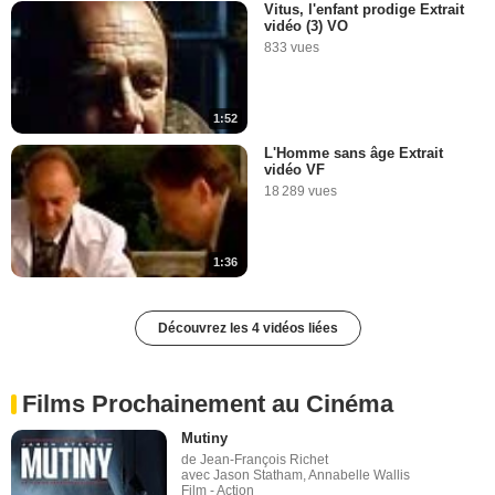
Vitus, l'enfant prodige Extrait
vidéo (3) VO
833 vues
1:52
L'Homme sans âge Extrait
vidéo VF
18 289 vues
1:36
Découvrez les 4 vidéos liées
Films Prochainement au Cinéma
Mutiny
de Jean-François Richet
avec Jason Statham, Annabelle Wallis
Film - Action