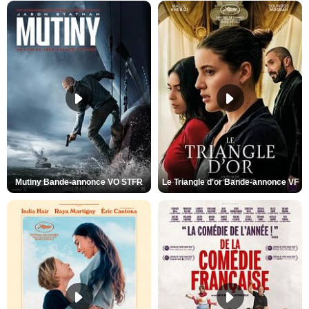
Mutiny Bande-annonce VO STFR
Le Triangle d'or Bande-annonce VF