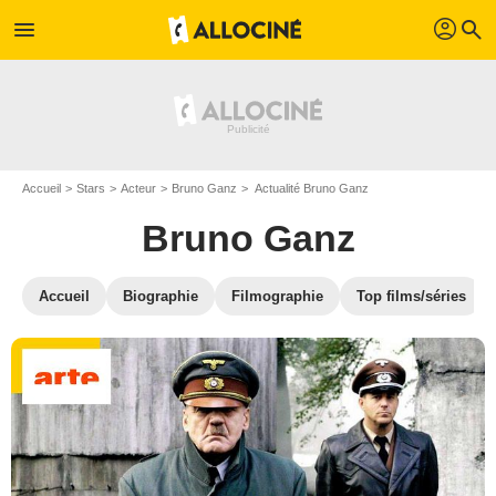
profil
menu
search
Accueil
Stars
Acteur
Bruno Ganz
Actualité Bruno Ganz
Bruno Ganz
Accueil
Biographie
Filmographie
Top films/séries