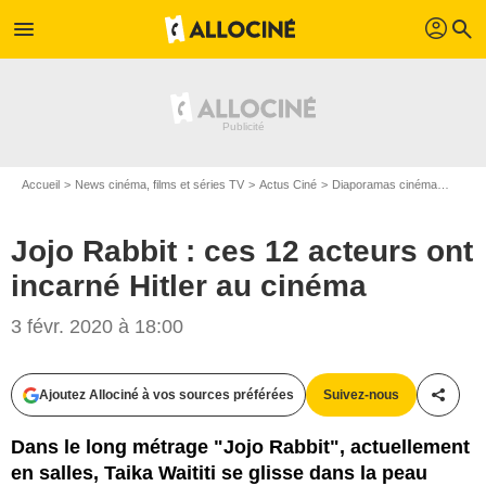
profil
menu
search
Accueil
News cinéma, films et séries TV
Actus Ciné
Diaporamas cinéma
Jojo R
Jojo Rabbit : ces 12 acteurs ont
incarné Hitler au cinéma
3 févr. 2020 à 18:00
2019 Twentieth Century Fox
Ajoutez Allociné à vos sources préférées
Suivez-nous
Partag
Dans le long métrage "Jojo Rabbit", actuellement
en salles, Taika Waititi se glisse dans la peau