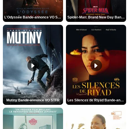
L'Odyssée Bande-annonce VO STFR
Spider-Man: Brand New Day Bande-annonce VO STFR
Mutiny Bande-annonce VO STFR
Les Silences de Riyad Bande-annonce VO STFR