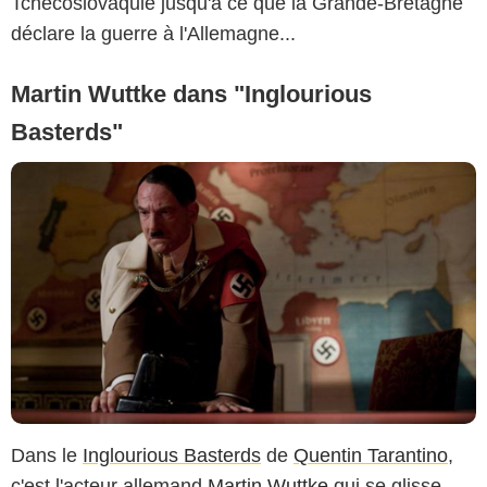
Tchécoslovaquie jusqu'à ce que la Grande-Bretagne
déclare la guerre à l'Allemagne...
Martin Wuttke dans "Inglourious
Basterds"
Dans le
Inglourious Basterds
de
Quentin Tarantino
,
c'est l'acteur allemand
Martin Wuttke
qui se glisse