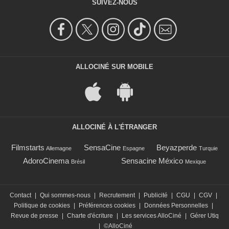
SUIVEZ-NOUS
ALLOCINÉ SUR MOBILE
ALLOCINÉ À L'ÉTRANGER
Filmstarts
SensaCine
Beyazperde
Allemagne
Espagne
Turquie
AdoroCinema
Sensacine México
Brésil
Mexique
Contact
|
Qui sommes-nous
|
Recrutement
|
Publicité
|
CGU
|
CGV
|
Politique de cookies
|
Préférences cookies
|
Données Personnelles
|
Revue de presse
|
Charte d'écriture
|
Les services AlloCiné
|
Gérer Utiq
|
©AlloCiné