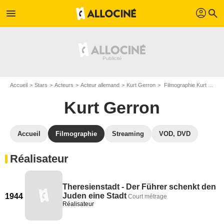
profil
menu
search
Accueil
Stars
Acteurs
Acteur allemand
Kurt Gerron
Filmographie Kurt Gerron
Kurt Gerron
Accueil
Filmographie
Streaming
VOD, DVD
Réalisateur
Theresienstadt - Der Führer schenkt den
Juden eine Stadt
1944
Court métrage
Réalisateur