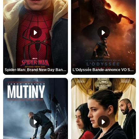
Spider-Man: Brand New Day Bande-annonce VO STFR
L'Odyssée Bande-annonce VO STFR