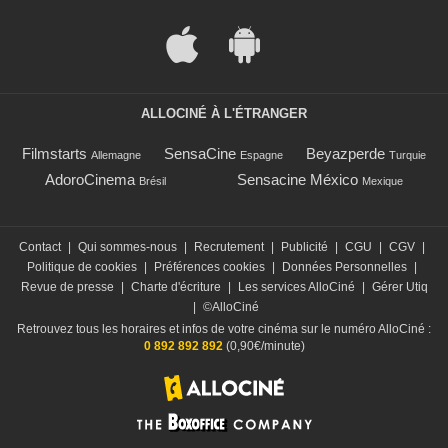
ALLOCINÉ À L'ÉTRANGER
Filmstarts
SensaCine
Beyazperde
Allemagne
Espagne
Turquie
AdoroCinema
Sensacine México
Brésil
Mexique
Contact
|
Qui sommes-nous
|
Recrutement
|
Publicité
|
CGU
|
CGV
|
Politique de cookies
|
Préférences cookies
|
Données Personnelles
|
Revue de presse
|
Charte d'écriture
|
Les services AlloCiné
|
Gérer Utiq
|
©AlloCiné
Retrouvez tous les horaires et infos de votre cinéma sur le numéro AlloCiné :
0 892 892 892
(0,90€/minute)