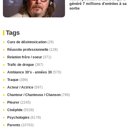
généré 7 millions d'entrées à sa
sortie
Tags
Cure de désintoxication
(29)
Réussite professionnelle
(128)
Relation frère / soeur
(371)
Trafic de drogue
(387)
Ambiance 30's - années 30
(570)
Traque
(399)
Acteur / Actrice
(597)
Chanteur / Chanteuse / Chanson
(789)
Pleurer
(2245)
Cinéphile
(5528)
Psychologies
(6178)
Parents
(10763)