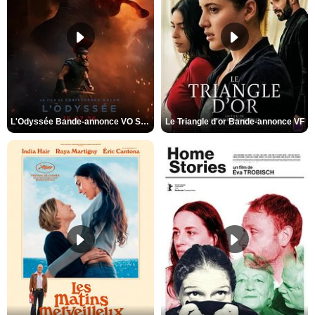
L'Odyssée Bande-annonce VO STFR
Le Triangle d'or Bande-annonce VF