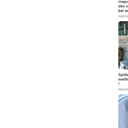
risqu
des r
bel 
mercr
Spid
meill
!
mercr