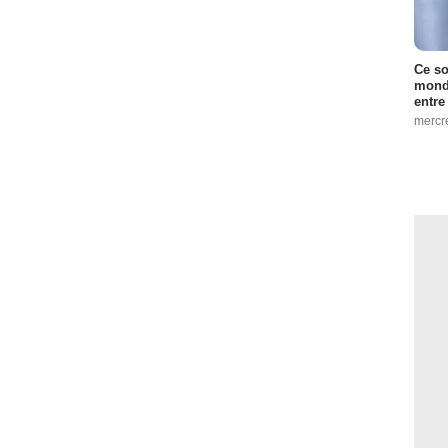
Ce so
monde
entre
mercr