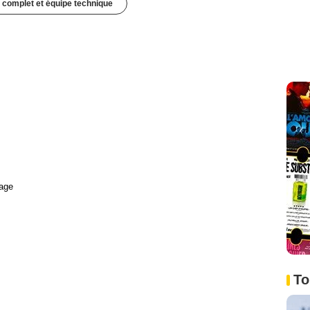
 complet et équipe technique
age
To