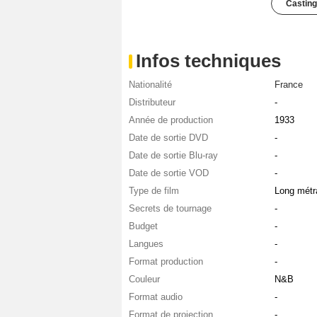
Casting
Infos techniques
Nationalité
France
Distributeur
-
Année de production
1933
Date de sortie DVD
-
Date de sortie Blu-ray
-
Date de sortie VOD
-
Type de film
Long métr
Secrets de tournage
-
Budget
-
Langues
-
Format production
-
Couleur
N&B
Format audio
-
Format de projection
-