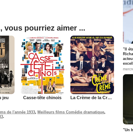
, vous pourriez aimer ...
"Il é
Richa
acteu
excel
mercr
u jeu
Casse-tête chinois
La Crème de la Crème
ilms de l'année 1933
,
Meilleurs films Comédie dramatique
,
33
.
"Un h