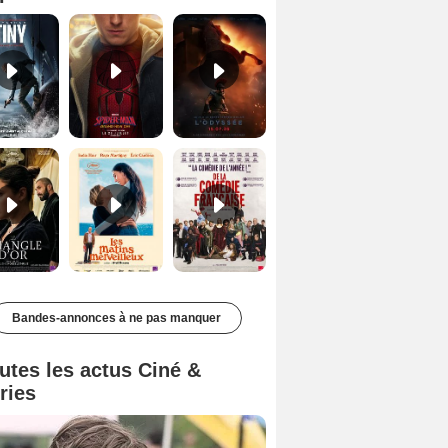
Le Triangle d'or Bande-annonce VF
Les Matins merveilleux Bande-annonce VF
De la Comédie-Française Teaser VF
Bandes-annonces à ne pas manquer
utes les actus Ciné &
ries