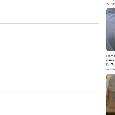
vendr
Demai
dans 
[SPO
vendr