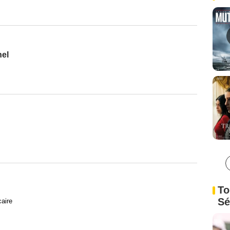
nel
To
Sé
caire