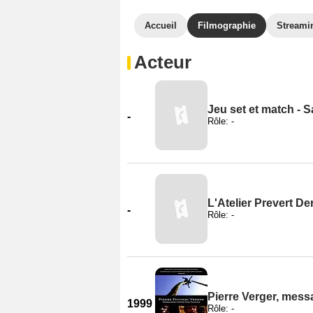
Accueil
Filmographie
Streami
Acteur
Jeu set et match - S
-
Rôle: -
L'Atelier Prevert De
-
Rôle: -
Pierre Verger, mes
1999
Rôle: -