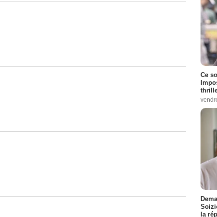
Ce so
Impos
thrill
vendr
Demai
Soizi
la ré