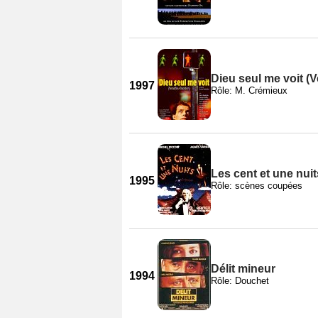
Dieu seul me voit (V
1997
Rôle: M. Crémieux
Les cent et une nu
1995
Rôle: scènes coupées
Délit mineur
1994
Rôle: Douchet