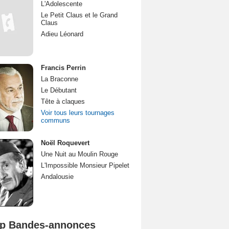
L'Adolescente
Le Petit Claus et le Grand
Claus
Adieu Léonard
Francis Perrin
La Braconne
Le Débutant
Tête à claques
Voir tous leurs tournages
communs
Noël Roquevert
Une Nuit au Moulin Rouge
L'Impossible Monsieur Pipelet
Andalousie
p Bandes-annonces
Mutiny Bande-annonce VO STFR
Spider-Man: Brand New Day Bande-annonce VO STFR
L'Odyssée Bande-annonce VO STFR