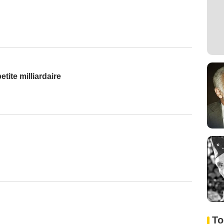
etite milliardaire
To