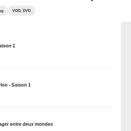
ng
VOD, DVD
aison 1
rlon - Saison 1
sager entre deux mondes