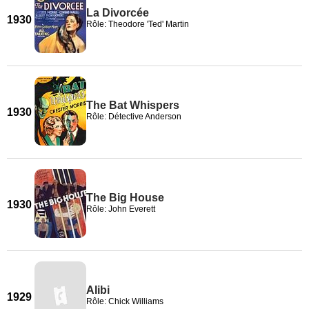
La Divorcée
1930
Rôle: Theodore 'Ted' Martin
The Bat Whispers
1930
Rôle: Détective Anderson
The Big House
1930
Rôle: John Everett
Alibi
1929
Rôle: Chick Williams