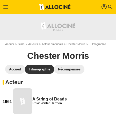
profil
menu
search
Accueil
Stars
Acteurs
Acteur américain
Chester Morris
Filmographie Chester Morris
Chester Morris
Accueil
Filmographie
Récompenses
Acteur
A String of Beads
1961
Rôle: Walter Harmon