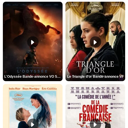
L'Odyssée Bande-annonce VO STFR
Le Triangle d'or Bande-annonce VF