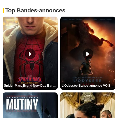
Top Bandes-annonces
Spider-Man: Brand New Day Bande-annonce VO STFR
L'Odyssée Bande-annonce VO STFR