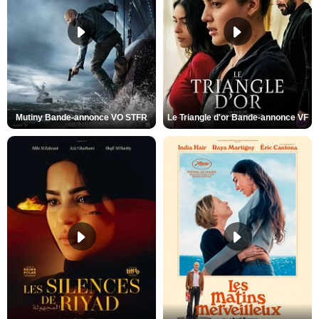
Mutiny Bande-annonce VO STFR
Le Triangle d'or Bande-annonce VF