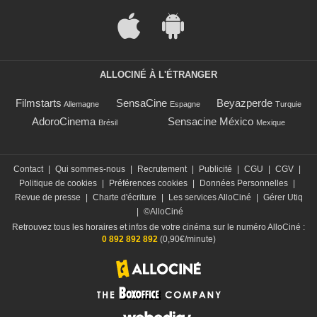
ALLOCINÉ À L'ÉTRANGER
Filmstarts
SensaCine
Beyazperde
Allemagne
Espagne
Turquie
AdoroCinema
Sensacine México
Brésil
Mexique
Contact
|
Qui sommes-nous
|
Recrutement
|
Publicité
|
CGU
|
CGV
|
Politique de cookies
|
Préférences cookies
|
Données Personnelles
|
Revue de presse
|
Charte d'écriture
|
Les services AlloCiné
|
Gérer Utiq
|
©AlloCiné
Retrouvez tous les horaires et infos de votre cinéma sur le numéro AlloCiné :
0 892 892 892
(0,90€/minute)