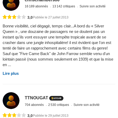
16 189 abonnés
13 142 critiques
Suivre son activité
3,0
Publiée le 27 juillet 2013
Bonne visibilitè, ciel dègagè, temps clair...A bord du « Silver
Queen » , une douzaine de passagers ne se doutent pas un
instant qu'ils vont essuyer une tempête tropicale avant de se
crasher dans une jungle inhospitalière! il est èvident que l'on est
tentè de faire un rapprochement avec certains films du genre!
Sauf que "Five Came Back" de John Farrow semble venu d'un
lointain passè (nous sommes seulement en 1939) et que la mise
en ...
Lire plus
TTNOUGAT
704 abonnés
2 530 critiques
Suivre son activité
3,0
Publiée le 29 juillet 2013