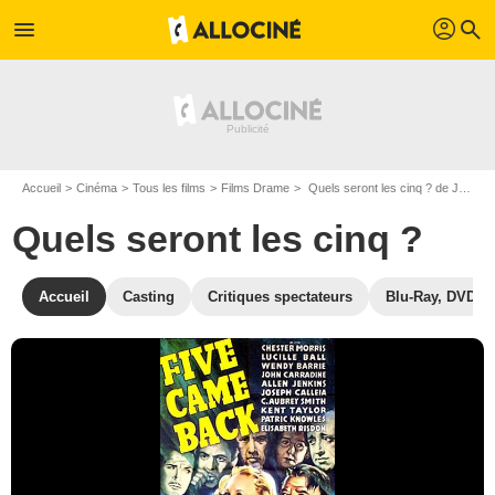
profil
menu
search
Accueil
Cinéma
Tous les films
Films Drame
Quels seront les cinq ? de John Farrow
Quels seront les cinq ?
Accueil
Casting
Critiques spectateurs
Blu-Ray, DVD