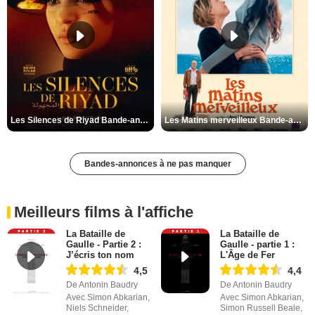
Les Silences de Riyad Bande-annonce VO STFR
Les Matins merveilleux Bande-annonce VF
Bandes-annonces à ne pas manquer
Meilleurs films à l'affiche
La Bataille de
La Bataille de
Gaulle - Partie 2 :
Gaulle - partie 1 :
J’écris ton nom
L'Âge de Fer
4,5
4,4
De Antonin Baudry
De Antonin Baudry
Avec Simon Abkarian,
Avec Simon Abkarian,
Niels Schneider,
Simon Russell Beale,