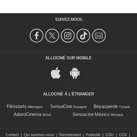
SUIVEZ-NOUS
ALLOCINÉ SUR MOBILE
ALLOCINÉ À L'ÉTRANGER
Filmstarts
SensaCine
Beyazperde
Allemagne
Espagne
Turquie
AdoroCinema
Sensacine México
Brésil
Mexique
Contact
|
Qui sommes-nous
|
Recrutement
|
Publicité
|
CGU
|
CGV
|