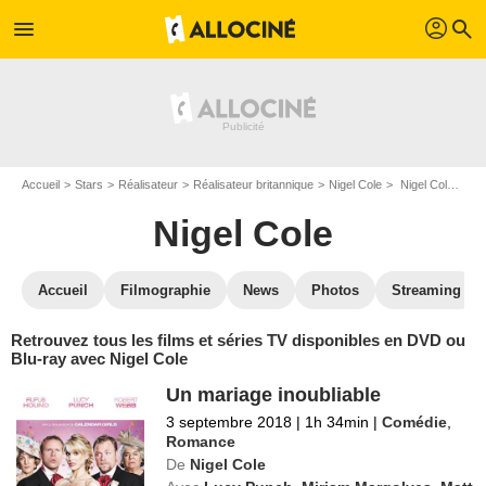
profil
menu
search
Accueil
Stars
Réalisateur
Réalisateur britannique
Nigel Cole
Nigel Cole : ses Blu-Ray, DVD, VOD, SVOD
Nigel Cole
Accueil
Filmographie
News
Photos
Streaming
Retrouvez tous les films et séries TV disponibles en DVD ou
Blu-ray avec Nigel Cole
Un mariage inoubliable
3 septembre 2018
|
1h 34min
|
Comédie
,
Romance
De
Nigel Cole