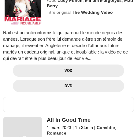
Avec
Lucy Punch
,
Miriam Margolyes
,
Matt
Berry
Titre original
The Wedding Video
Raif est un anticonformiste qui parcourt le monde depuis des
années. Lorsque son frère lui demande d’être son témoin de
mariage, il revient en Angleterre et décide d’offrir aux futurs
mariés un cadeau original, unique et inoubliable : la vidéo de ce
qui devrait être le plus beau jour de leur vie...
VOD
DVD
All In Good Time
1 mars 2023
|
1h 34min
|
Comédie
,
Romance