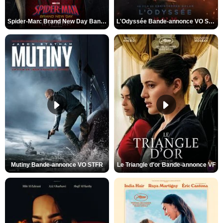
Spider-Man: Brand New Day Bande-annonce VO STFR
L'Odyssée Bande-annonce VO STFR
Mutiny Bande-annonce VO STFR
Le Triangle d'or Bande-annonce VF