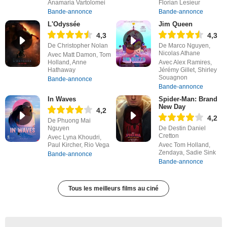
Anamaria Vartolomei
Florian Lesieur
Bande-annonce
Bande-annonce
L'Odyssée
Jim Queen
4,3
4,3
De Christopher Nolan
De Marco Nguyen,
Nicolas Athane
Avec Matt Damon, Tom
Holland, Anne
Avec Alex Ramires,
Hathaway
Jérémy Gillet, Shirley
Souagnon
Bande-annonce
Bande-annonce
In Waves
Spider-Man: Brand
New Day
4,2
4,2
De Phuong Mai
Nguyen
De Destin Daniel
Cretton
Avec Lyna Khoudri,
Paul Kircher, Rio Vega
Avec Tom Holland,
Zendaya, Sadie Sink
Bande-annonce
Bande-annonce
Tous les meilleurs films au ciné