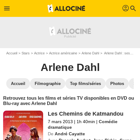
profil
menu
search
Accueil
Stars
Actrice
Actrice américaine
Arlene Dahl
Arlene Dahl : ses Blu-Ray, DVD, VOD, SVOD
Arlene Dahl
Accueil
Filmographie
Top films/séries
Photos
St
Retrouvez tous les films et séries TV disponibles en DVD ou
Blu-ray avec Arlene Dahl
Les Chemins de Katmandou
7 mars 2013
|
1h 40min
|
Comédie
dramatique
De
André Cayatte