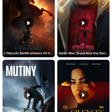
L'Odyssée Bande-annonce VO STFR
Spider-Man: Brand New Day Bande-annonce VO STFR