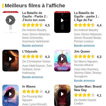
Meilleurs films à l'affiche
La Bataille de
La Bataille de
Gaulle - Partie 2 :
Gaulle - partie 1 :
J’écris ton nom
L'Âge de Fer
4,5
4,4
De Antonin Baudry
De Antonin Baudry
Avec Simon Abkarian,
Avec Simon Abkarian,
Niels Schneider,
Simon Russell Beale,
Anamaria Vartolomei
Florian Lesieur
Bande-annonce
Bande-annonce
L'Odyssée
Jim Queen
4,3
4,3
De Christopher Nolan
De Marco Nguyen,
Nicolas Athane
Avec Matt Damon, Tom
Holland, Anne
Avec Alex Ramires,
Hathaway
Jérémy Gillet, Shirley
Souagnon
Bande-annonce
Bande-annonce
In Waves
Spider-Man: Brand
New Day
4,2
4,1
De Phuong Mai
Nguyen
De Destin Daniel
Cretton
Avec Lyna Khoudri,