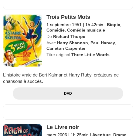
Trois Petits Mots
1 septembre 1951
|
1h 42min
|
Biopic
,
Comédie
,
Comédie musicale
De
Richard Thorpe
Avec
Harry Shannon
,
Paul Harvey
,
Carleton Carpenter
Titre original
Three Little Words
L'histoire vraie de Bert Kalmar et Harry Ruby, créateurs de
chansons à succès.
DVD
Le Livre noir
mars 2006
|
1h 25min
|
Aventure
,
Drame
,