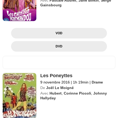
Avec
Pascale Audret
,
Jane Birkin
,
Serge
Gainsbourg
VOD
DVD
Les Poneyttes
9 novembre 2016
|
1h 19min
|
Drame
De
Joël Le Moigné
Avec
Hubert
,
Corinne Piccoli
,
Johnny
Hallyday