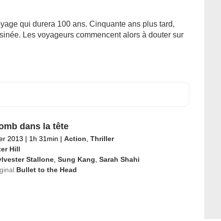
yage qui durera 100 ans. Cinquante ans plus tard,
sinée. Les voyageurs commencent alors à douter sur
omb dans la tête
ier 2013
|
1h 31min
|
Action
,
Thriller
er Hill
lvester Stallone
,
Sung Kang
,
Sarah Shahi
iginal
Bullet to the Head