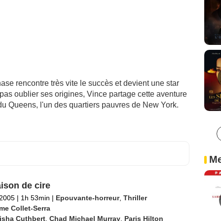
se rencontre très vite le succès et devient une star
as oublier ses origines, Vince partage cette aventure
 du Queens, l'un des quartiers pauvres de New York.
Me
ison de cire
 2005
|
1h 53min
|
Epouvante-horreur
,
Thriller
me Collet-Serra
isha Cuthbert
,
Chad Michael Murray
,
Paris Hilton