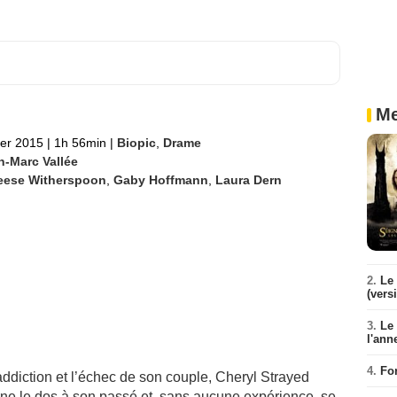
Me
ier 2015
|
1h 56min
|
Biopic
,
Drame
n-Marc Vallée
eese Witherspoon
,
Gaby Hoffmann
,
Laura Dern
2.
Le 
(vers
3.
Le
l'ann
4.
Fo
ddiction et l’échec de son couple, Cheryl Strayed
urne le dos à son passé et, sans aucune expérience, se