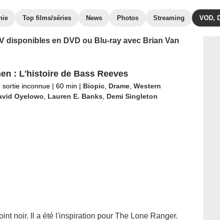
hie
Top films/séries
News
Photos
Streaming
VOD, 
 TV disponibles en DVD ou Blu-ray avec Brian Van
n : L'histoire de Bass Reeves
 sortie inconnue
|
60 min
|
Biopic
,
Drame
,
Western
avid Oyelowo
,
Lauren E. Banks
,
Demi Singleton
nt noir. Il a été ​l'inspiration pour The Lone Ranger.