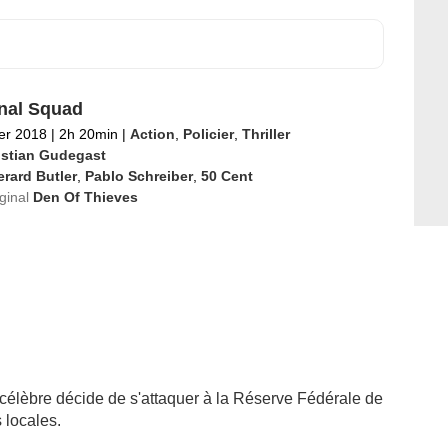
nal Squad
ier 2018
|
2h 20min
|
Action
,
Policier
,
Thriller
istian Gudegast
rard Butler
,
Pablo Schreiber
,
50 Cent
iginal
Den Of Thieves
élèbre décide de s'attaquer à la Réserve Fédérale de
 locales.