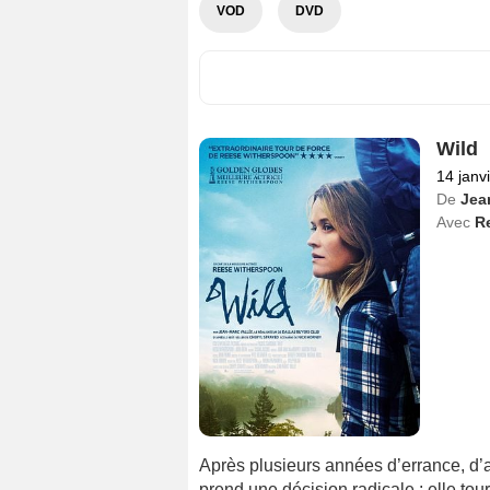
VOD
DVD
Wild
14 janv
De
Jea
Avec
R
Après plusieurs années d’errance, d’a
prend une décision radicale : elle to