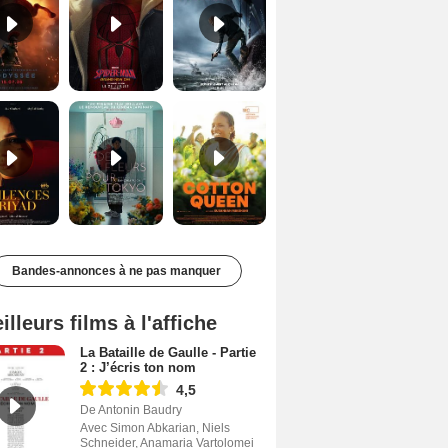
Les Silences de Riyad Bande-annonce VO STFR
Des Fleurs pour Tokyo Bande-annonce VO STFR
Cotton Queen Bande-annonce VO STFR
Bandes-annonces à ne pas manquer
illeurs films à l'affiche
La Bataille de Gaulle - Partie
2 : J’écris ton nom
4,5
De Antonin Baudry
Avec Simon Abkarian, Niels
Schneider, Anamaria Vartolomei