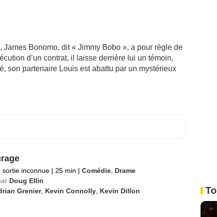
, James Bonomo, dit « Jimmy Bobo », a pour règle de
cution d’un contrat, il laisse derrière lui un témoin,
clé, son partenaire Louis est abattu par un mystérieux
rage
 sortie inconnue
|
25 min
|
Comédie
,
Drame
par
Doug Ellin
To
rian Grenier
,
Kevin Connolly
,
Kevin Dillon