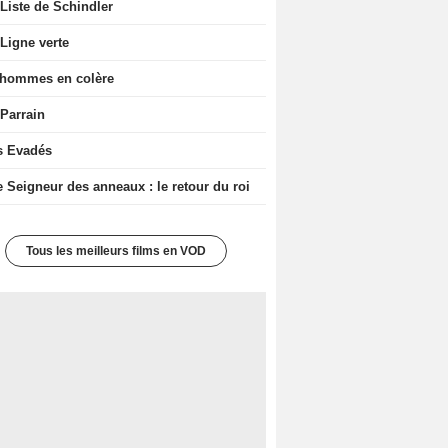
Liste de Schindler
Ligne verte
 hommes en colère
 Parrain
s Evadés
e Seigneur des anneaux : le retour du roi
Tous les meilleurs films en VOD