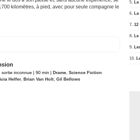
5.
La 
 1700 kilomètres, à pied, avec pour seule compagnie le
6.
La 
7.
12
8.
Le
9.
Le
10.
L
nsion
 sortie inconnue
|
90 min
|
Drame
,
Science Fiction
icia Helfer
,
Brian Van Holt
,
Gil Bellows