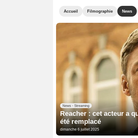
Accueil
Filmographie
News
News - Streaming
Reacher : cet acteur a qu
été remplacé
dimanche 6 juillet 2025