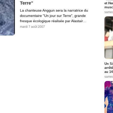
Terre"
et He
muscl
La chanteuse Anggun sera la narratrice du
samed
documentaire "Un jour sur Terre", grande
fresque écologique réalisée par Alastair…
mardi 7 août 2007
Un Si
arrêt
au 14
samed