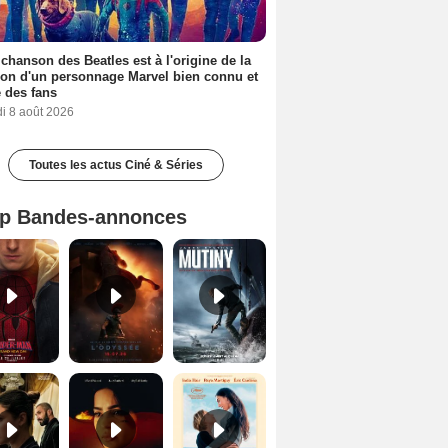
 chanson des Beatles est à l'origine de la
ion d'un personnage Marvel bien connu et
 des fans
i 8 août 2026
Toutes les actus Ciné & Séries
p Bandes-annonces
Spider-Man: Brand New Day Bande-annonce VO STFR
L'Odyssée Bande-annonce VO STFR
Mutiny Bande-annonce VO STFR
Le Triangle d'or Bande-annonce VF
Les Silences de Riyad Bande-annonce VO STFR
Les Matins merveilleux Bande-annonce VF