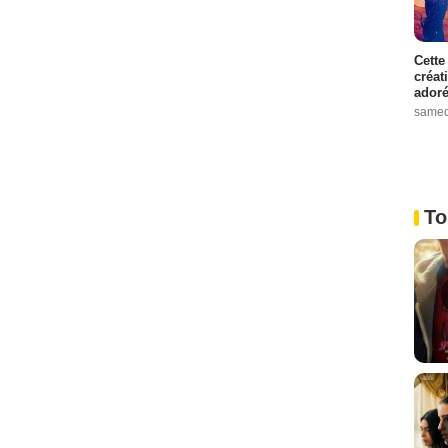
Cette
créat
adoré
samed
To