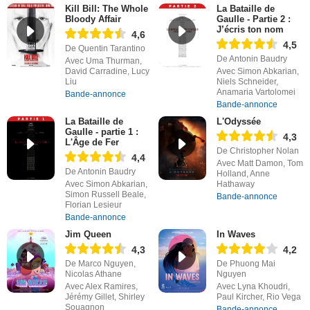
Kill Bill: The Whole
La Bataille de
Bloody Affair
Gaulle - Partie 2 :
J’écris ton nom
4,6
4,5
De Quentin Tarantino
De Antonin Baudry
Avec Uma Thurman,
David Carradine, Lucy
Avec Simon Abkarian,
Liu
Niels Schneider,
Anamaria Vartolomei
Bande-annonce
Bande-annonce
La Bataille de
L'Odyssée
Gaulle - partie 1 :
4,3
L'Âge de Fer
De Christopher Nolan
4,4
Avec Matt Damon, Tom
De Antonin Baudry
Holland, Anne
Avec Simon Abkarian,
Hathaway
Simon Russell Beale,
Bande-annonce
Florian Lesieur
Bande-annonce
Jim Queen
In Waves
4,3
4,2
De Marco Nguyen,
De Phuong Mai
Nicolas Athane
Nguyen
Avec Alex Ramires,
Avec Lyna Khoudri,
Jérémy Gillet, Shirley
Paul Kircher, Rio Vega
Souagnon
Bande-annonce