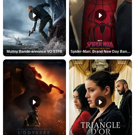
Mutiny Bande-annonce VO STFR
Spider-Man: Brand New Day Bande-annonce VO STFR