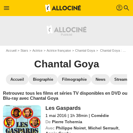
profil
menu
search
Accueil
Stars
Actrice
Actrice française
Chantal Goya
Chantal Goya : ses Blu-Ray, DVD, VOD, SVOD
Chantal Goya
Accueil
Biographie
Filmographie
News
Streamin
Retrouvez tous les films et séries TV disponibles en DVD ou
Blu-ray avec Chantal Goya
Les Gaspards
1 mai 2016
|
1h 38min
|
Comédie
De
Pierre Tchernia
Avec
Philippe Noiret
,
Michel Serrault
,