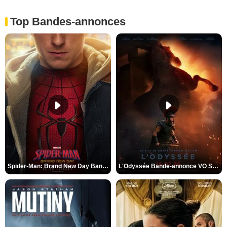
Top Bandes-annonces
Spider-Man: Brand New Day Bande-annonce VO STFR
L'Odyssée Bande-annonce VO STFR