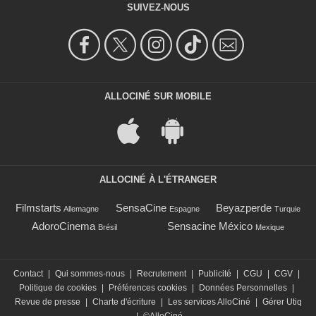
SUIVEZ-NOUS
ALLOCINÉ SUR MOBILE
ALLOCINÉ À L'ÉTRANGER
Filmstarts
SensaCine
Beyazperde
Allemagne
Espagne
Turquie
AdoroCinema
Sensacine México
Brésil
Mexique
Contact
|
Qui sommes-nous
|
Recrutement
|
Publicité
|
CGU
|
CGV
|
Politique de cookies
|
Préférences cookies
|
Données Personnelles
|
Revue de presse
|
Charte d'écriture
|
Les services AlloCiné
|
Gérer Utiq