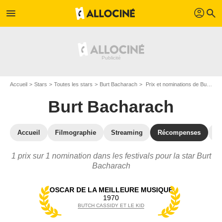
profil
menu
search
Accueil
Stars
Toutes les stars
Burt Bacharach
Prix et nominations de Burt Bacharach
Burt Bacharach
Accueil
Filmographie
Streaming
Récompenses
V
1 prix sur 1 nomination dans les festivals pour la star Burt
Bacharach
OSCAR DE LA MEILLEURE MUSIQUE
1970
BUTCH CASSIDY ET LE KID