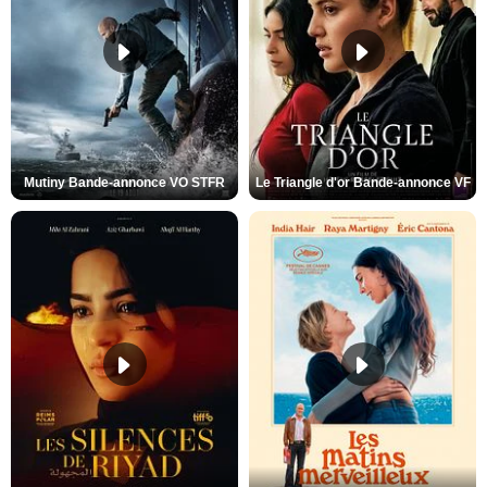
Mutiny Bande-annonce VO STFR
Le Triangle d'or Bande-annonce VF