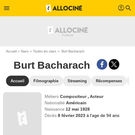
profil
menu
search
Accueil
Stars
Toutes les stars
Burt Bacharach
Burt Bacharach
Accueil
Filmographie
Streaming
Récompenses
V
Métiers
Compositeur
,
Acteur
Nationalité
Américain
Naissance
12 mai 1928
Décès
8 février 2023
à l'age de 94 ans