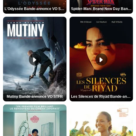
L'Odyssée Bande-annonce VO STFR
Spider-Man: Brand New Day Bande-annonce VO STFR
Mutiny Bande-annonce VO STFR
Les Silences de Riyad Bande-annonce VO STFR