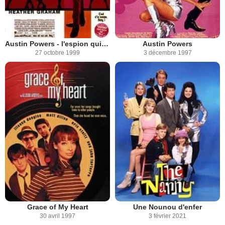
Austin Powers - l'espion qui m'a tirée
Austin Powers
27 octobre 1999
3 décembre 1997
Grace of My Heart
Une Nounou d'enfer
30 avril 1997
3 février 2021