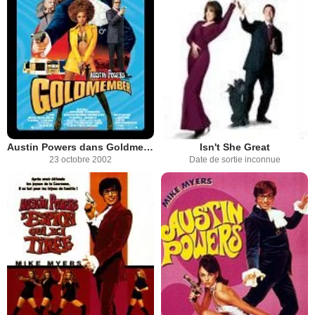
Austin Powers dans Goldmember
Isn't She Great
23 octobre 2002
Date de sortie inconnue