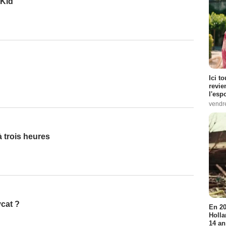
 Kid
Ici t
revie
l'esp
vendr
 trois heures
cat ?
En 20
Holla
14 an