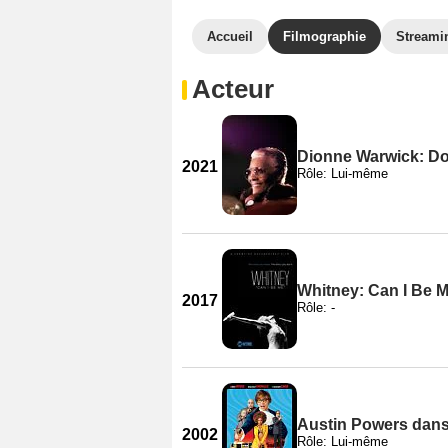
Accueil
Filmographie
Streami
Acteur
Dionne Warwick: Do
2021
Rôle: Lui-même
Whitney: Can I Be 
2017
Rôle: -
Austin Powers dan
2002
Rôle: Lui-même