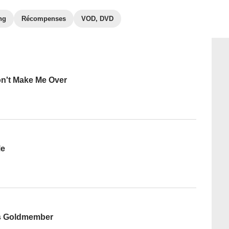
ng
Récompenses
VOD, DVD
n't Make Me Over
Me
s Goldmember