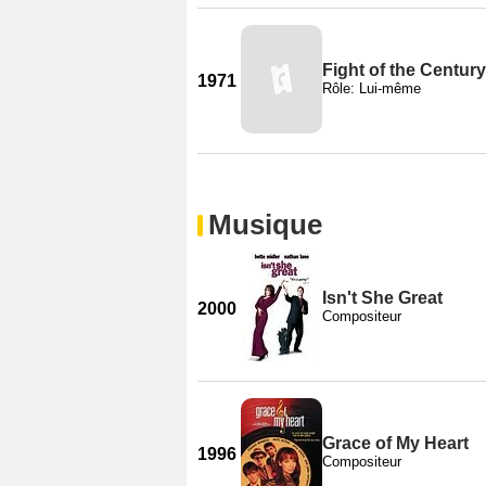
Fight of the Century
1971
Rôle: Lui-même
Musique
Isn't She Great
2000
Compositeur
Grace of My Heart
1996
Compositeur