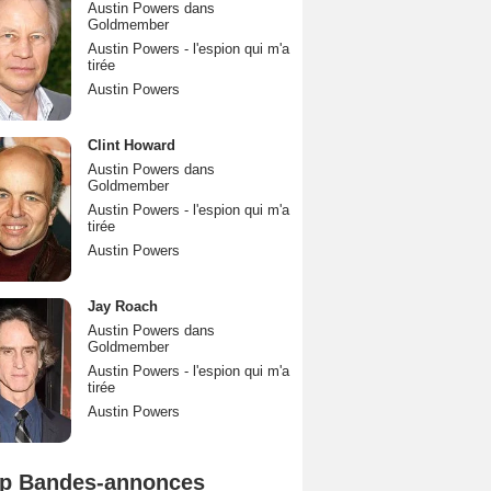
Austin Powers dans
Goldmember
Austin Powers - l'espion qui m'a
tirée
Austin Powers
Clint Howard
Austin Powers dans
Goldmember
Austin Powers - l'espion qui m'a
tirée
Austin Powers
Jay Roach
Austin Powers dans
Goldmember
Austin Powers - l'espion qui m'a
tirée
Austin Powers
p Bandes-annonces
Mutiny Bande-annonce VO STFR
Spider-Man: Brand New Day Bande-annonce VO STFR
L'Odyssée Bande-annonce VO STFR