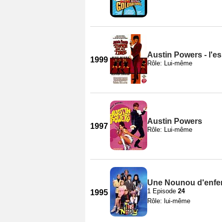
Austin Powers - l'es
1999
Rôle: Lui-même
Austin Powers
1997
Rôle: Lui-même
Une Nounou d'enfer
1 Episode
24
1995
Rôle: lui-même