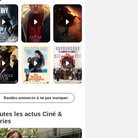
Le Triangle d'or Bande-annonce VF
Les Matins merveilleux Bande-annonce VF
De la Comédie-Française Teaser VF
Bandes-annonces à ne pas manquer
utes les actus Ciné &
ries