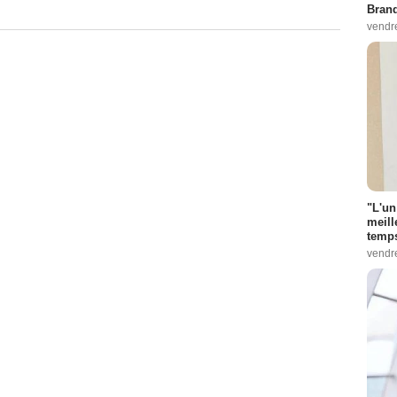
Bran
vendr
"L'un
meill
temps
vendr