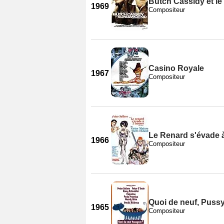
Butch Cassidy et le
1969
Compositeur
Casino Royale
1967
Compositeur
Le Renard s'évade à
1966
Compositeur
Quoi de neuf, Pussy
1965
Compositeur