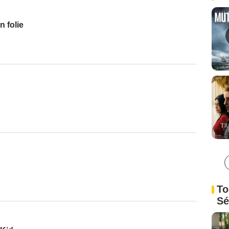
 folie
To
Sé