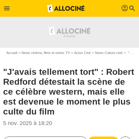
profil
menu
search
Accueil
News cinéma, films et séries TV
Actus Ciné
News Culture ciné
"J'avais tellement tort" : Robert Redford détestait la scène de ce célèbre western, mais elle est devenue le moment le plus culte du film
"J'avais tellement tort" : Robert
Redford détestait la scène de
ce célèbre western, mais elle
est devenue le moment le plus
culte du film
5 nov. 2025 à 18:20