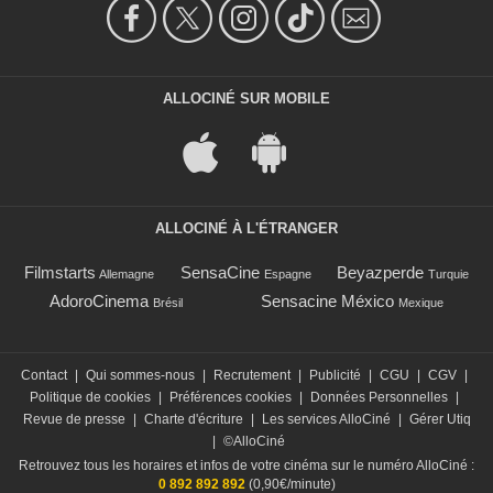
ALLOCINÉ SUR MOBILE
ALLOCINÉ À L'ÉTRANGER
Filmstarts
SensaCine
Beyazperde
Allemagne
Espagne
Turquie
AdoroCinema
Sensacine México
Brésil
Mexique
Contact
|
Qui sommes-nous
|
Recrutement
|
Publicité
|
CGU
|
CGV
|
Politique de cookies
|
Préférences cookies
|
Données Personnelles
|
Revue de presse
|
Charte d'écriture
|
Les services AlloCiné
|
Gérer Utiq
|
©AlloCiné
Retrouvez tous les horaires et infos de votre cinéma sur le numéro AlloCiné :
0 892 892 892
(0,90€/minute)