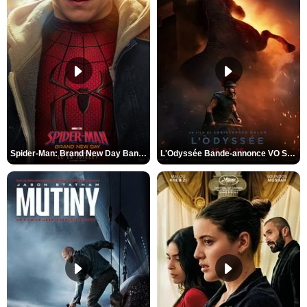
Spider-Man: Brand New Day Bande-annonce VO STFR
L'Odyssée Bande-annonce VO STFR