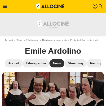
profil
menu
search
Accueil
Stars
Réalisateur
Réalisateur américain
Emile Ardolino
Actualité Emile Ardolino
Emile Ardolino
Accueil
Filmographie
News
Streaming
Récompen