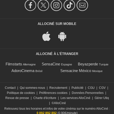
ALLOCINÉ SUR MOBILE
ALLOCINÉ À L'ÉTRANGER
Filmstarts
SensaCine
Beyazperde
Allemagne
Espagne
Turquie
AdoroCinema
Sensacine México
Brésil
Mexique
Contact
|
Qui sommes-nous
|
Recrutement
|
Publicité
|
CGU
|
CGV
|
Politique de cookies
|
Préférences cookies
|
Données Personnelles
|
Revue de presse
|
Charte d'écriture
|
Les services AlloCiné
|
Gérer Utiq
|
©AlloCiné
Retrouvez tous les horaires et infos de votre cinéma sur le numéro AlloCiné :
0 892 892 892
(0,90€/minute)