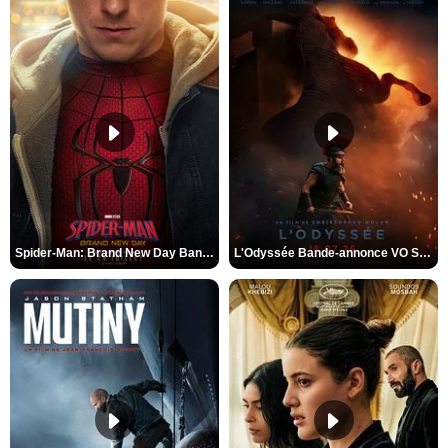
Spider-Man: Brand New Day Bande-annonce VO STFR
L'Odyssée Bande-annonce VO STFR