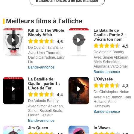
Bandes-annonces à ne pas manquer
Meilleurs films à l'affiche
Kill Bill: The Whole
La Bataille de
Bloody Affair
Gaulle - Partie 2 :
J’écris ton nom
4,6
4,5
De Quentin Tarantino
De Antonin Baudry
Avec Uma Thurman,
David Carradine, Lucy
Avec Simon Abkarian,
Liu
Niels Schneider,
Anamaria Vartolomei
Bande-annonce
Bande-annonce
La Bataille de
L'Odyssée
Gaulle - partie 1 :
4,3
L'Âge de Fer
De Christopher Nolan
4,4
Avec Matt Damon, Tom
De Antonin Baudry
Holland, Anne
Avec Simon Abkarian,
Hathaway
Simon Russell Beale,
Bande-annonce
Florian Lesieur
Bande-annonce
Jim Queen
In Waves