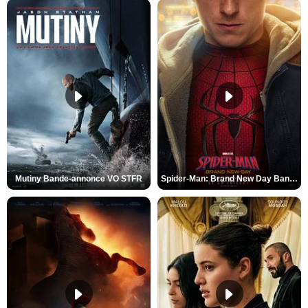
Mutiny Bande-annonce VO STFR
Spider-Man: Brand New Day Bande-annonce VO STFR