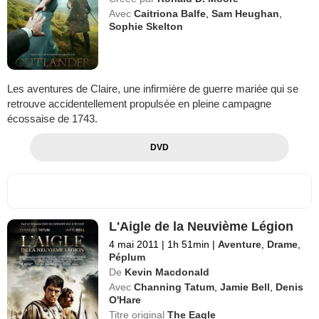
Avec
Caitriona Balfe
,
Sam Heughan
,
Sophie Skelton
Les aventures de Claire, une infirmière de guerre mariée qui se
retrouve accidentellement propulsée en pleine campagne
écossaise de 1743.
DVD
L'Aigle de la Neuvième Légion
4 mai 2011
|
1h 51min
|
Aventure
,
Drame
,
Péplum
De
Kevin Macdonald
Avec
Channing Tatum
,
Jamie Bell
,
Denis
O'Hare
Titre original
The Eagle