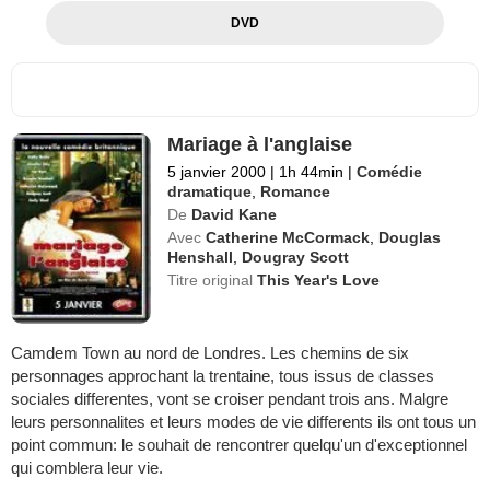
DVD
Mariage à l'anglaise
5 janvier 2000
|
1h 44min
|
Comédie
dramatique
,
Romance
De
David Kane
Avec
Catherine McCormack
,
Douglas
Henshall
,
Dougray Scott
Titre original
This Year's Love
Camdem Town au nord de Londres. Les chemins de six
personnages approchant la trentaine, tous issus de classes
sociales differentes, vont se croiser pendant trois ans. Malgre
leurs personnalites et leurs modes de vie differents ils ont tous un
point commun: le souhait de rencontrer quelqu'un d'exceptionnel
qui comblera leur vie.