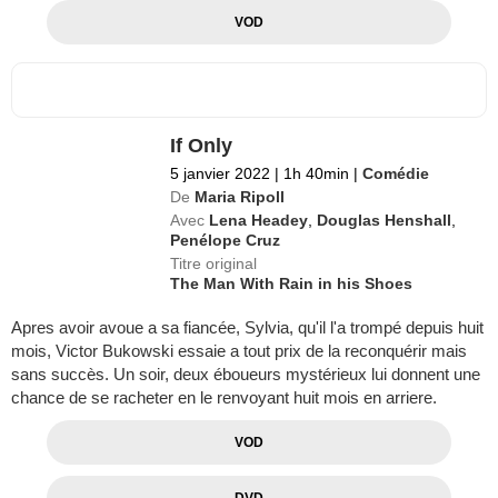
VOD
If Only
5 janvier 2022
|
1h 40min
|
Comédie
De
Maria Ripoll
Avec
Lena Headey
,
Douglas Henshall
,
Penélope Cruz
Titre original
The Man With Rain in his Shoes
Apres avoir avoue a sa fiancée, Sylvia, qu'il l'a trompé depuis huit
mois, Victor Bukowski essaie a tout prix de la reconquérir mais
sans succès. Un soir, deux éboueurs mystérieux lui donnent une
chance de se racheter en le renvoyant huit mois en arriere.
VOD
DVD