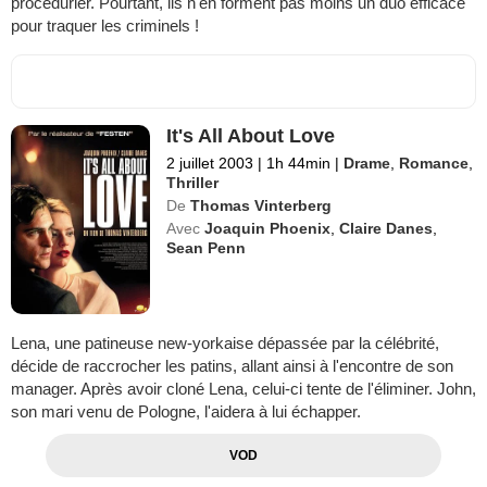
procédurier. Pourtant, ils n'en forment pas moins un duo efficace
pour traquer les criminels !
It's All About Love
2 juillet 2003
|
1h 44min
|
Drame
,
Romance
,
Thriller
De
Thomas Vinterberg
Avec
Joaquin Phoenix
,
Claire Danes
,
Sean Penn
Lena, une patineuse new-yorkaise dépassée par la célébrité,
décide de raccrocher les patins, allant ainsi à l'encontre de son
manager. Après avoir cloné Lena, celui-ci tente de l'éliminer. John,
son mari venu de Pologne, l'aidera à lui échapper.
VOD