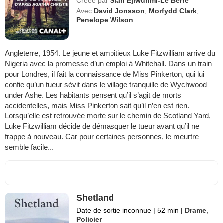
Créée par
Sian Ejiwunmi-Le Berre
Avec
David Jonsson
,
Morfydd Clark
,
Penelope Wilson
Angleterre, 1954. Le jeune et ambitieux Luke Fitzwilliam arrive du
Nigeria avec la promesse d’un emploi à Whitehall. Dans un train
pour Londres, il fait la connaissance de Miss Pinkerton, qui lui
confie qu’un tueur sévit dans le village tranquille de Wychwood
under Ashe. Les habitants pensent qu’il s’agit de morts
accidentelles, mais Miss Pinkerton sait qu’il n’en est rien.
Lorsqu’elle est retrouvée morte sur le chemin de Scotland Yard,
Luke Fitzwilliam décide de démasquer le tueur avant qu’il ne
frappe à nouveau. Car pour certaines personnes, le meurtre
semble facile...
Shetland
Date de sortie inconnue
|
52 min
|
Drame
,
Policier