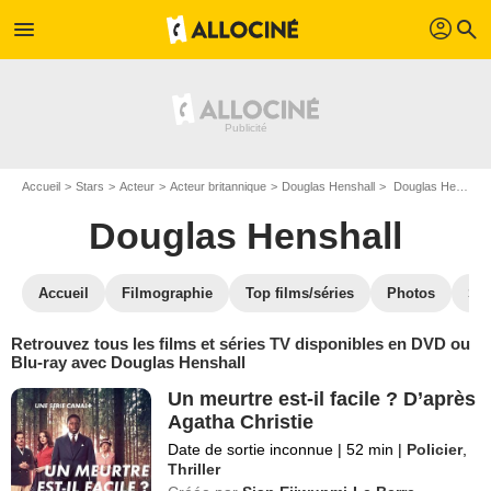
profil
menu
search
Accueil
Stars
Acteur
Acteur britannique
Douglas Henshall
Douglas Henshall : ses Blu-Ray, DVD, VOD, SVOD
Douglas Henshall
Accueil
Filmographie
Top films/séries
Photos
St
Retrouvez tous les films et séries TV disponibles en DVD ou
Blu-ray avec Douglas Henshall
Un meurtre est-il facile ? D’après
Agatha Christie
Date de sortie inconnue
|
52 min
|
Policier
,
Thriller