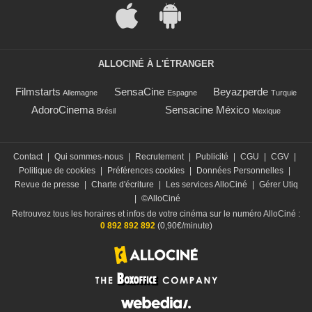
ALLOCINÉ À L'ÉTRANGER
Filmstarts
SensaCine
Beyazperde
Allemagne
Espagne
Turquie
AdoroCinema
Sensacine México
Brésil
Mexique
Contact
|
Qui sommes-nous
|
Recrutement
|
Publicité
|
CGU
|
CGV
|
Politique de cookies
|
Préférences cookies
|
Données Personnelles
|
Revue de presse
|
Charte d'écriture
|
Les services AlloCiné
|
Gérer Utiq
|
©AlloCiné
Retrouvez tous les horaires et infos de votre cinéma sur le numéro AlloCiné :
0 892 892 892
(0,90€/minute)