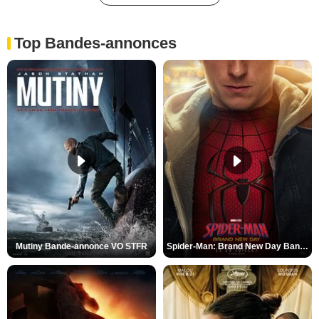
Top Bandes-annonces
Mutiny Bande-annonce VO STFR
Spider-Man: Brand New Day Bande-annonce VO STFR