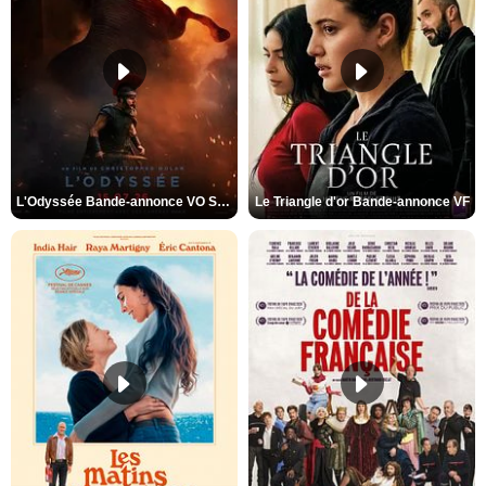
L'Odyssée Bande-annonce VO STFR
Le Triangle d'or Bande-annonce VF