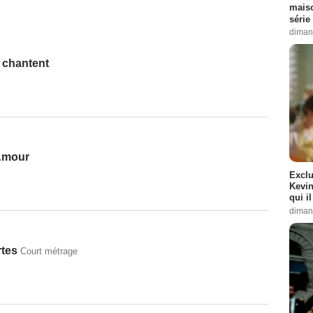
maiso
série 
diman
 chantent
’Amour
Exclu
Kevin
qui i
diman
tes
Court métrage