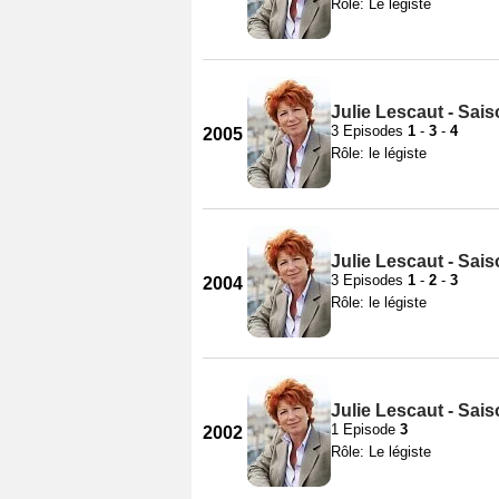
Rôle: Le légiste
Julie Lescaut - Sai
3 Episodes
1
-
3
-
4
2005
Rôle: le légiste
Julie Lescaut - Sai
3 Episodes
1
-
2
-
3
2004
Rôle: le légiste
Julie Lescaut - Sais
1 Episode
3
2002
Rôle: Le légiste