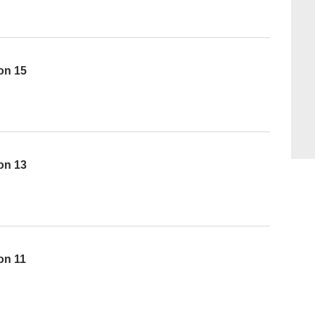
son 15
son 13
on 11