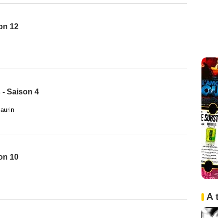
son 12
 - Saison 4
Saurin
son 10
A 