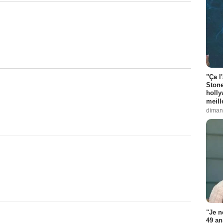
"Ça l
Stone
holly
meill
diman
"Je n
49 an