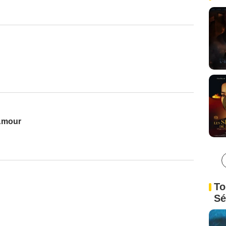
’Amour
To
Sé