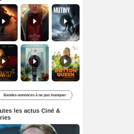
Les Silences de Riyad Bande-annonce VO STFR
Des Fleurs pour Tokyo Bande-annonce VO STFR
Cotton Queen Bande-annonce VO STFR
Bandes-annonces à ne pas manquer
utes les actus Ciné &
ries