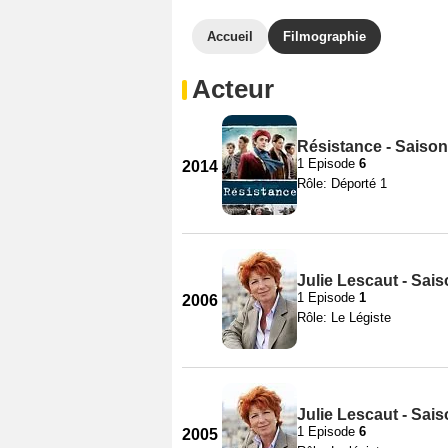
Accueil
Filmographie
Acteur
Résistance - Saison
1 Episode
6
2014
Rôle: Déporté 1
Julie Lescaut - Sai
1 Episode
1
2006
Rôle: Le Légiste
Julie Lescaut - Sai
1 Episode
6
2005