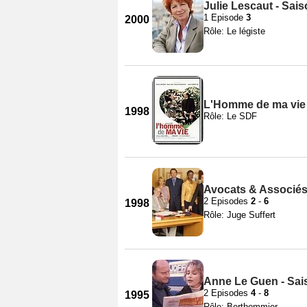
Julie Lescaut - Sais
1 Episode
3
2000
Rôle: Le légiste
L'Homme de ma vie
1998
Rôle: Le SDF
Avocats & Associés
2 Episodes
2
-
6
1998
Rôle: Juge Suffert
Anne Le Guen - Sai
2 Episodes
4
-
8
1995
Rôle: Berthommier