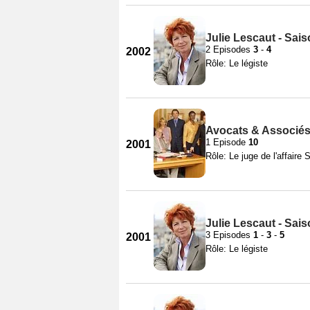
Julie Lescaut - Sai
2 Episodes
3
-
4
2002
Rôle: Le légiste
Avocats & Associés
1 Episode
10
2001
Rôle: Le juge de l'affaire 
Julie Lescaut - Sai
3 Episodes
1
-
3
-
5
2001
Rôle: Le légiste