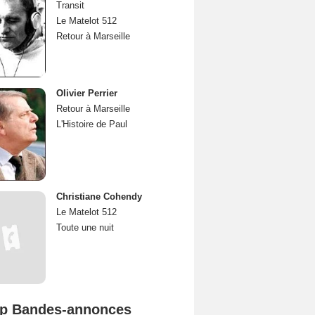
Transit
Le Matelot 512
Retour à Marseille
Olivier Perrier
Retour à Marseille
L'Histoire de Paul
Christiane Cohendy
Le Matelot 512
Toute une nuit
p Bandes-annonces
L'Odyssée Bande-annonce VO STFR
Spider-Man: Brand New Day Bande-annonce VO STFR
Mutiny Bande-annonce VO STFR