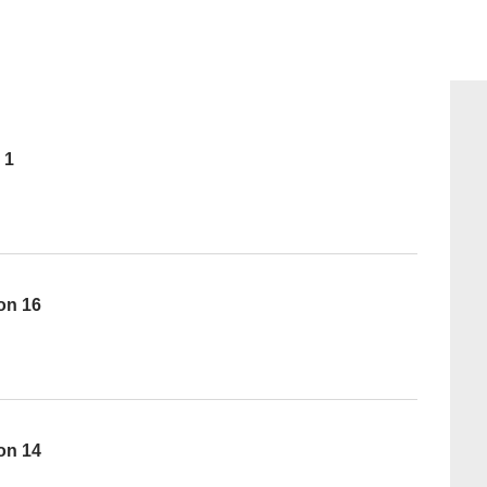
 1
son 16
son 14