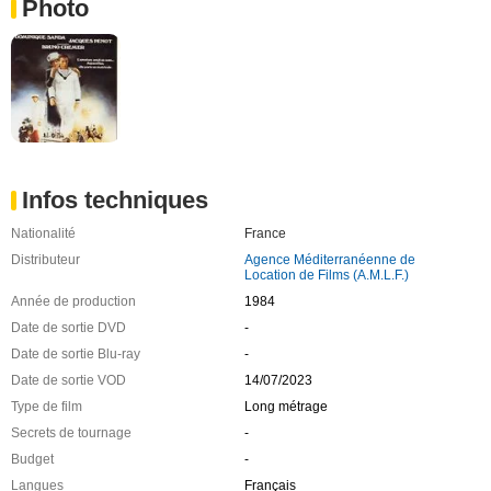
Photo
Infos techniques
Nationalité
France
Distributeur
Agence Méditerranéenne de
Location de Films (A.M.L.F.)
Année de production
1984
Date de sortie DVD
-
Date de sortie Blu-ray
-
Date de sortie VOD
14/07/2023
Type de film
Long métrage
Secrets de tournage
-
Budget
-
Langues
Français