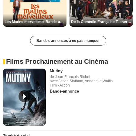
Les Matins merveilleux Bande-annonce VF
De la Comédie-Française Teaser VF
Bandes-annonces à ne pas manquer
Films Prochainement au Cinéma
Mutiny
de Jean-François Richet
avec Jason Statham, Annabelle Wallis
Film - Action
Bande-annonce
Tombé du ciel