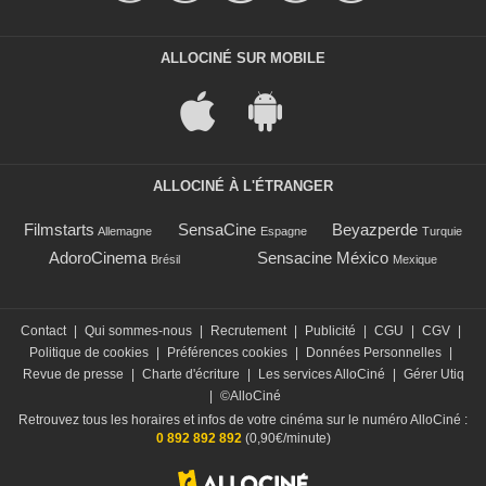
ALLOCINÉ SUR MOBILE
ALLOCINÉ À L'ÉTRANGER
Filmstarts
SensaCine
Beyazperde
Allemagne
Espagne
Turquie
AdoroCinema
Sensacine México
Brésil
Mexique
Contact
|
Qui sommes-nous
|
Recrutement
|
Publicité
|
CGU
|
CGV
|
Politique de cookies
|
Préférences cookies
|
Données Personnelles
|
Revue de presse
|
Charte d'écriture
|
Les services AlloCiné
|
Gérer Utiq
|
©AlloCiné
Retrouvez tous les horaires et infos de votre cinéma sur le numéro AlloCiné :
0 892 892 892
(0,90€/minute)