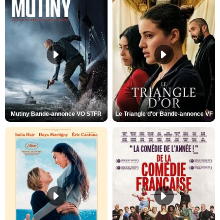
Mutiny Bande-annonce VO STFR
Le Triangle d'or Bande-annonce VF