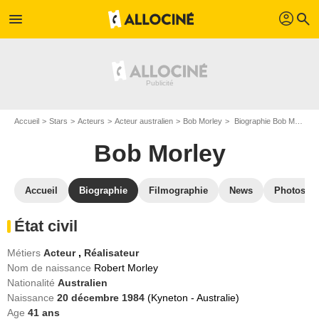
profil
menu
search
Accueil
Stars
Acteurs
Acteur australien
Bob Morley
Biographie Bob Morley
Bob Morley
Accueil
Biographie
Filmographie
News
Photos
État civil
Métiers
Acteur
,
Réalisateur
Nom de naissance
Robert Morley
Nationalité
Australien
Naissance
20 décembre 1984
(Kyneton - Australie)
Age
41
ans