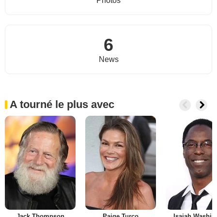
Photos
6
News
A tourné le plus avec
Jack Thompson
Paige Turco
Isaiah Washin