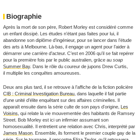
Biographie
Après la mort de son père, Robert Morley est considéré comme
un enfant dissipé. Les études n’étant pas faites pour lui, il
abandonne son diplôme d’ingénieur, pour se lancer dans l’étude
des arts à Melbourne. Là-bas, il engage un agent pour l’aider à
démarrer une carrière d’acteur. C’est en 2006 qu’il se fait repérer
pour la première fois par le public australien, grâce au
soap
Summer Bay
. Dans le rôle du coureur de jupons Drew Curtis,
il
multiplie les conquêtes amoureuses.
Deux ans plus tard, il se retrouve à l’affiche de la fiction policière
CIB : Criminal Investigation Bureau
, dans laquelle il fait partie
d’une unité d’élite enquêtant sur des affaires criminelles.
Il
apparaît ensuite dans la série culte de son pays d'origine,
Les
Voisins
, qui relate la vie mouvementée des habitants de Ramsey
Street. Bob Morley est ici un infirmier assumant son
homosexualité. Il entretient une relation avec Chris, interprété par
James Mason
. Ensemble, ils forment le premier couple gay de la
série. Sur le tournage, il rencontre
Eliza Taylor
, qu’il retrouvera