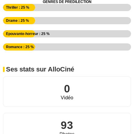
GENRES DE PRÉDILECTION
Thriller : 25 %
Drame : 25 %
Epouvante-horreur : 25 %
Romance : 25 %
Ses stats sur AlloCiné
0
Vidéo
93