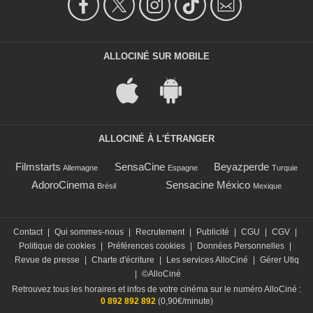
ALLOCINÉ SUR MOBILE
ALLOCINÉ À L'ÉTRANGER
Filmstarts
SensaCine
Beyazperde
Allemagne
Espagne
Turquie
AdoroCinema
Sensacine México
Brésil
Mexique
Contact
|
Qui sommes-nous
|
Recrutement
|
Publicité
|
CGU
|
CGV
|
Politique de cookies
|
Préférences cookies
|
Données Personnelles
|
Revue de presse
|
Charte d'écriture
|
Les services AlloCiné
|
Gérer Utiq
|
©AlloCiné
Retrouvez tous les horaires et infos de votre cinéma sur le numéro AlloCiné :
0 892 892 892
(0,90€/minute)