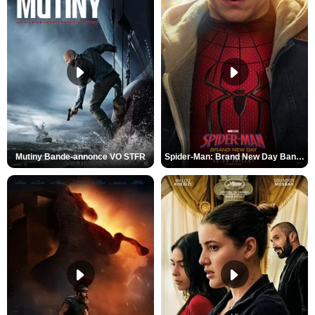
Mutiny Bande-annonce VO STFR
Spider-Man: Brand New Day Bande-annonce VO STFR