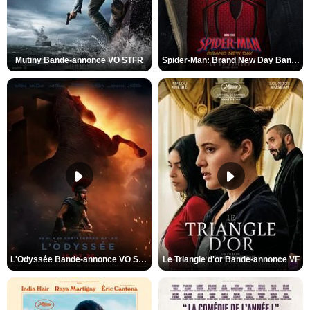
Mutiny Bande-annonce VO STFR
Spider-Man: Brand New Day Bande-annonce VO STFR
L'Odyssée Bande-annonce VO STFR
Le Triangle d'or Bande-annonce VF