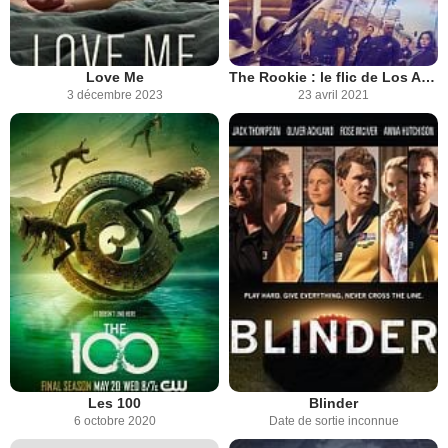
Love Me
The Rookie : le flic de Los Angeles
3 décembre 2023
23 avril 2021
Les 100
Blinder
6 octobre 2020
Date de sortie inconnue