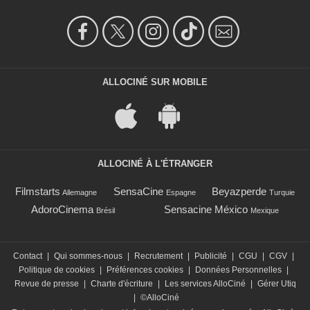
ALLOCINÉ SUR MOBILE
ALLOCINÉ À L'ÉTRANGER
Filmstarts
SensaCine
Beyazperde
Allemagne
Espagne
Turquie
AdoroCinema
Sensacine México
Brésil
Mexique
Contact
|
Qui sommes-nous
|
Recrutement
|
Publicité
|
CGU
|
CGV
|
Politique de cookies
|
Préférences cookies
|
Données Personnelles
|
Revue de presse
|
Charte d'écriture
|
Les services AlloCiné
|
Gérer Utiq
|
©AlloCiné