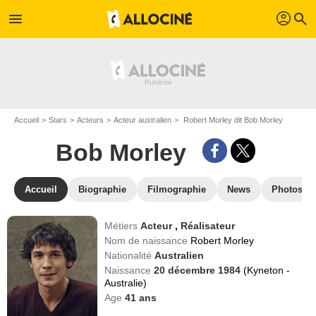
profil
menu
search
Accueil
Stars
Acteurs
Acteur australien
Robert Morley dit Bob Morley
Bob Morley
Accueil
Biographie
Filmographie
News
Photos
Métiers
Acteur
,
Réalisateur
Nom de naissance
Robert Morley
Nationalité
Australien
Naissance
20 décembre 1984
(Kyneton -
Australie)
Age
41
ans