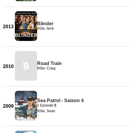
Blinder
2013
Rôle: Nick
Road Train
2010
Rôle: Craig
Sea Patrol - Saison 4
1 Episode
5
2009
Rôle: Sean