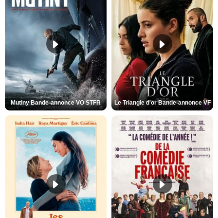
Mutiny Bande-annonce VO STFR
Le Triangle d'or Bande-annonce VF