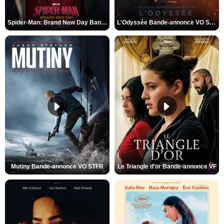
Spider-Man: Brand New Day Bande-annonce VO STFR
L'Odyssée Bande-annonce VO STFR
Mutiny Bande-annonce VO STFR
Le Triangle d'or Bande-annonce VF