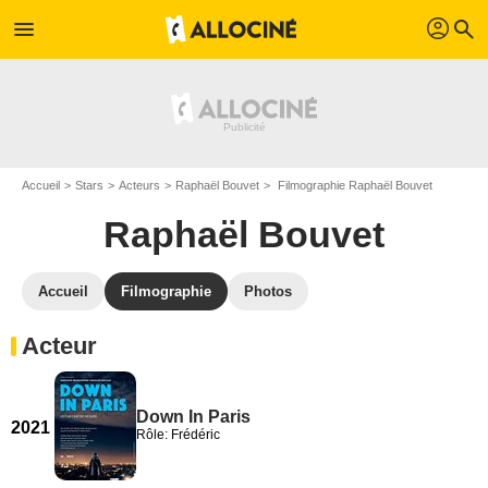
profil
menu
search
Accueil
Stars
Acteurs
Raphaël Bouvet
Filmographie Raphaël Bouvet
Raphaël Bouvet
Accueil
Filmographie
Photos
Acteur
Down In Paris
2021
Rôle: Frédéric