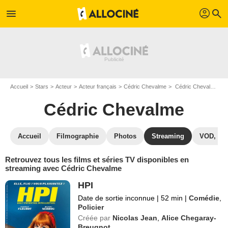
profil
menu
search
Accueil
Stars
Acteur
Acteur français
Cédric Chevalme
Cédric Chevalme : Films et séries online
Cédric Chevalme
Accueil
Filmographie
Photos
Streaming
VOD, DV
Retrouvez tous les films et séries TV disponibles en
streaming avec Cédric Chevalme
HPI
Date de sortie inconnue
|
52 min
|
Comédie
,
Policier
Créée par
Nicolas Jean
,
Alice Chegaray-
Breugnot