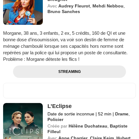
Avec
Audrey Fleurot
,
Mehdi Nebbou
,
Bruno Sanches
Morgane, 38 ans, 3 enfants, 2 ex, 5 crédits, 160 de QI et une
bonne dose d’insoumission, va voir son destin de femme de
ménage chamboulé lorsque ses capacités hors norme sont
repérées par la police qui lui propose un poste de consultante.
Problème : Morgane déteste les flics !
STREAMING
L’Eclipse
Date de sortie inconnue
|
52 min
|
Drame
,
Policier
Créée par
Hélène Duchateau
,
Baptiste
Filleul
Avec
Anne Charrier
,
Claire Keim
,
Hubert