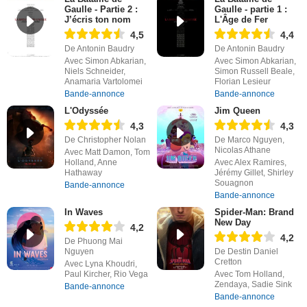
Gaulle - Partie 2 :
Gaulle - partie 1 :
J’écris ton nom
L'Âge de Fer
4,5
4,4
De Antonin Baudry
De Antonin Baudry
Avec Simon Abkarian,
Avec Simon Abkarian,
Niels Schneider,
Simon Russell Beale,
Anamaria Vartolomei
Florian Lesieur
Bande-annonce
Bande-annonce
L'Odyssée
Jim Queen
4,3
4,3
De Christopher Nolan
De Marco Nguyen,
Nicolas Athane
Avec Matt Damon, Tom
Holland, Anne
Avec Alex Ramires,
Hathaway
Jérémy Gillet, Shirley
Souagnon
Bande-annonce
Bande-annonce
In Waves
Spider-Man: Brand
New Day
4,2
4,2
De Phuong Mai
Nguyen
De Destin Daniel
Cretton
Avec Lyna Khoudri,
Paul Kircher, Rio Vega
Avec Tom Holland,
Zendaya, Sadie Sink
Bande-annonce
Bande-annonce