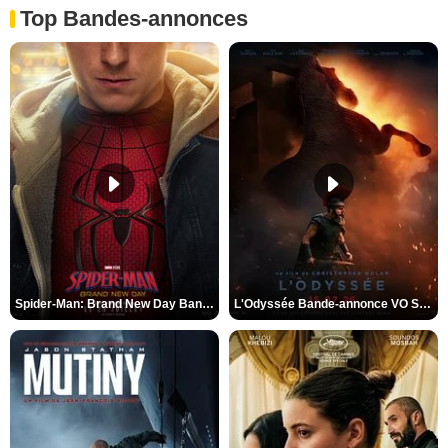
Top Bandes-annonces
Spider-Man: Brand New Day Bande-annonce VO STFR
L'Odyssée Bande-annonce VO STFR