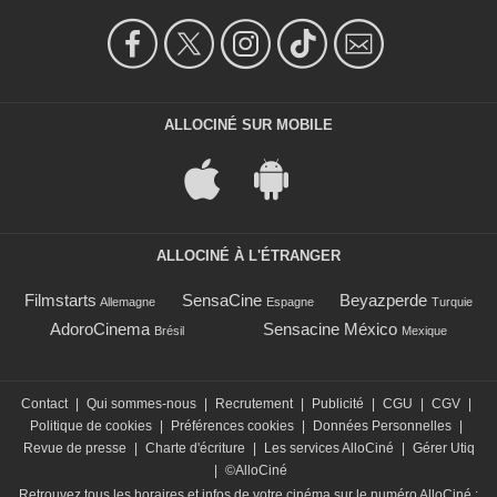
ALLOCINÉ SUR MOBILE
ALLOCINÉ À L'ÉTRANGER
Filmstarts
SensaCine
Beyazperde
Allemagne
Espagne
Turquie
AdoroCinema
Sensacine México
Brésil
Mexique
Contact
|
Qui sommes-nous
|
Recrutement
|
Publicité
|
CGU
|
CGV
|
Politique de cookies
|
Préférences cookies
|
Données Personnelles
|
Revue de presse
|
Charte d'écriture
|
Les services AlloCiné
|
Gérer Utiq
|
©AlloCiné
Retrouvez tous les horaires et infos de votre cinéma sur le numéro AlloCiné :