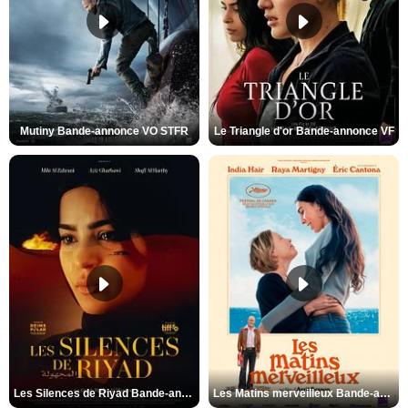
Mutiny Bande-annonce VO STFR
Le Triangle d'or Bande-annonce VF
Les Silences de Riyad Bande-annonce VO STFR
Les Matins merveilleux Bande-annonce VF