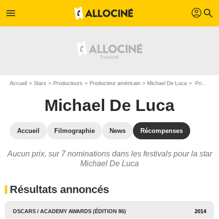
profil
menu
search
Accueil
Stars
Producteurs
Producteur américain
Michael De Luca
Prix et nominations de Michael De Luca
Michael De Luca
Accueil
Filmographie
News
Récompenses
Aucun prix, sur 7 nominations dans les festivals pour la star
Michael De Luca
Résultats annoncés
OSCARS / ACADEMY AWARDS (ÉDITION 86)
2014