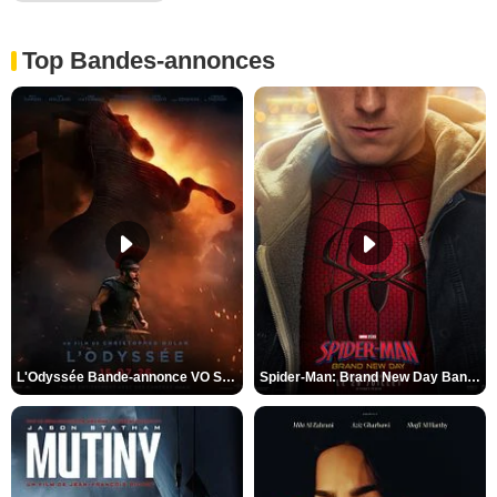
Top Bandes-annonces
L'Odyssée Bande-annonce VO STFR
Spider-Man: Brand New Day Bande-annonce VO STFR