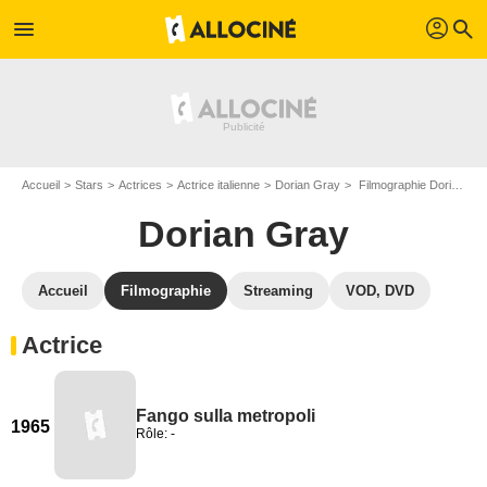
profil
menu
search
Accueil
Stars
Actrices
Actrice italienne
Dorian Gray
Filmographie Dorian Gray
Dorian Gray
Accueil
Filmographie
Streaming
VOD, DVD
Actrice
Fango sulla metropoli
1965
Rôle: -