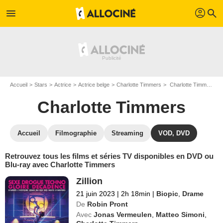
profil
menu
search
Accueil
Stars
Actrice
Actrice belge
Charlotte Timmers
Charlotte Timmers : ses Blu-Ray, DVD, VOD, SVOD
Charlotte Timmers
Accueil
Filmographie
Streaming
VOD, DVD
Retrouvez tous les films et séries TV disponibles en DVD ou
Blu-ray avec Charlotte Timmers
Zillion
21 juin 2023
|
2h 18min
|
Biopic
,
Drame
De
Robin Pront
Avec
Jonas Vermeulen
,
Matteo Simoni
,