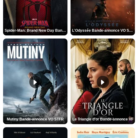
Spider-Man: Brand New Day Bande-annonce VO STFR
L'Odyssée Bande-annonce VO STFR
Mutiny Bande-annonce VO STFR
Le Triangle d'or Bande-annonce VF