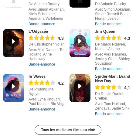
De Antonin Baudry
De Antonin Baudry
Avec Simon Abkarian,
Avec Simon Abkarian,
Niels Schneider,
Simon Russell Beale,
Anamaria Vartolomei
Florian Lesieur
Bande-annonce
Bande-annonce
L'Odyssée
Jim Queen
4,3
4,3
De Christopher Nolan
De Marco Nguyen,
Nicolas Athane
Avec Matt Damon, Tom
Holland, Anne
Avec Alex Ramires,
Hathaway
Jérémy Gillet, Shirley
Souagnon
Bande-annonce
Bande-annonce
In Waves
Spider-Man: Brand
New Day
4,2
4,1
De Phuong Mai
Nguyen
De Destin Daniel
Cretton
Avec Lyna Khoudri,
Paul Kircher, Rio Vega
Avec Tom Holland,
Zendaya, Sadie Sink
Bande-annonce
Bande-annonce
Tous les meilleurs films au ciné