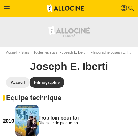
profil
menu
search
Accueil
Stars
Toutes les stars
Joseph E. Iberti
Filmographie Joseph E. Iberti
Joseph E. Iberti
Accueil
Filmographie
Equipe technique
Trop loin pour toi
2010
Directeur de production