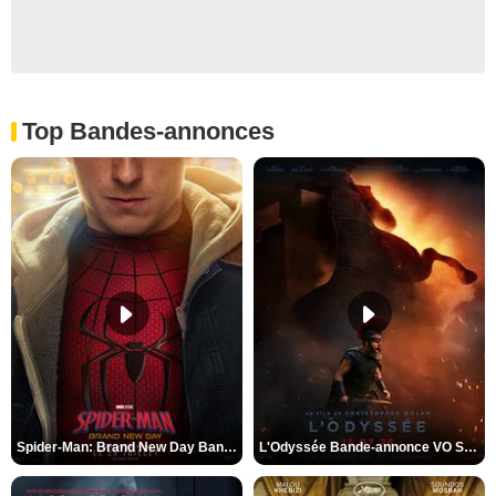
Top Bandes-annonces
Spider-Man: Brand New Day Bande-annonce VO STFR
L'Odyssée Bande-annonce VO STFR