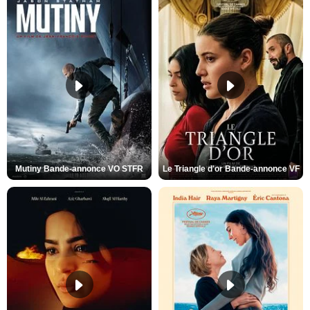
Mutiny Bande-annonce VO STFR
Le Triangle d'or Bande-annonce VF