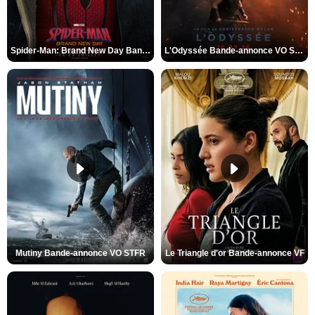
Spider-Man: Brand New Day Bande-annonce VO STFR
L'Odyssée Bande-annonce VO STFR
Mutiny Bande-annonce VO STFR
Le Triangle d'or Bande-annonce VF