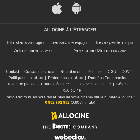
ALLOCINÉ À L'ÉTRANGER
Filmstarts
SensaCine
Beyazperde
Allemagne
Espagne
Turquie
AdoroCinema
Sensacine México
Brésil
Mexique
Contact
|
Qui sommes-nous
|
Recrutement
|
Publicité
|
CGU
|
CGV
|
Politique de cookies
|
Préférences cookies
|
Données Personnelles
|
Revue de presse
|
Charte d'écriture
|
Les services AlloCiné
|
Gérer Utiq
|
©AlloCiné
Retrouvez tous les horaires et infos de votre cinéma sur le numéro AlloCiné :
0 892 892 892
(0,90€/minute)