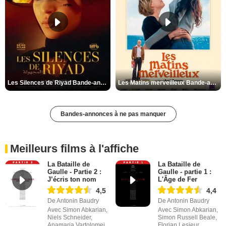
Les Silences de Riyad Bande-annonce VO STFR
Les Matins merveilleux Bande-annonce VF
Bandes-annonces à ne pas manquer
Meilleurs films à l'affiche
La Bataille de
La Bataille de
Gaulle - Partie 2 :
Gaulle - partie 1 :
J’écris ton nom
L'Âge de Fer
4,5
4,4
De Antonin Baudry
De Antonin Baudry
Avec Simon Abkarian,
Avec Simon Abkarian,
Niels Schneider,
Simon Russell Beale,
Anamaria Vartolomei
Florian Lesieur