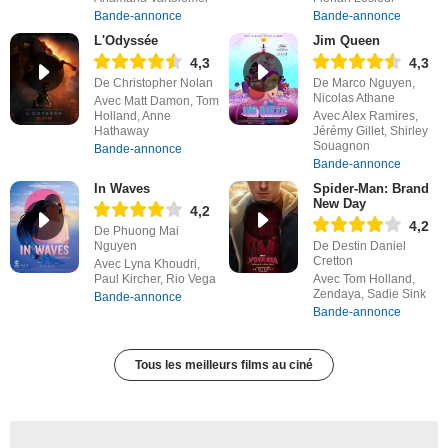
Bande-annonce
Bande-annonce
L'Odyssée
Jim Queen
4,3
4,3
De Christopher Nolan
De Marco Nguyen,
Nicolas Athane
Avec Matt Damon, Tom
Holland, Anne
Avec Alex Ramires,
Hathaway
Jérémy Gillet, Shirley
Souagnon
Bande-annonce
Bande-annonce
In Waves
Spider-Man: Brand
New Day
4,2
4,2
De Phuong Mai
Nguyen
De Destin Daniel
Cretton
Avec Lyna Khoudri,
Paul Kircher, Rio Vega
Avec Tom Holland,
Zendaya, Sadie Sink
Bande-annonce
Bande-annonce
Tous les meilleurs films au ciné