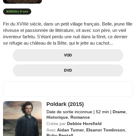
Dès 8 ans
Fin du XVIIIè siècle, dans un petit village français. Belle, jeune fille
rêveuse et passionnée de littérature, vit avec son père, un vieil
inventeur farfelu. S'étant perdu une nuit dans la fôret, ce dernier
se réfugie au château de la Bête, qui le jette au cachot...
VOD
DVD
Poldark (2015)
Date de sortie inconnue
|
52 min
|
Drame
,
Historique
,
Romance
Créée par
Debbie Horsfield
Avec
Aidan Turner
,
Eleanor Tomlinson
,
Ruby Bentall