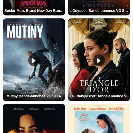
Spider-Man: Brand New Day Bande-annonce VO STFR
L'Odyssée Bande-annonce VO STFR
Mutiny Bande-annonce VO STFR
Le Triangle d'or Bande-annonce VF