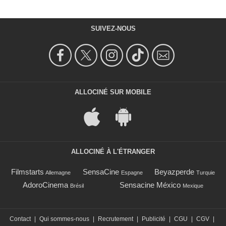
SUIVEZ-NOUS
ALLOCINÉ SUR MOBILE
ALLOCINÉ À L'ÉTRANGER
Filmstarts
SensaCine
Beyazperde
Allemagne
Espagne
Turquie
AdoroCinema
Sensacine México
Brésil
Mexique
Contact
|
Qui sommes-nous
|
Recrutement
|
Publicité
|
CGU
|
CGV
|