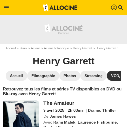
profil
menu
search
Accueil
Stars
Acteur
Acteur britannique
Henry Garrett
Henry Garrett : ses Blu-Ray, DVD, VOD, SVOD
Henry Garrett
Accueil
Filmographie
Photos
Streaming
VOD, DV
Retrouvez tous les films et séries TV disponibles en DVD ou
Blu-ray avec Henry Garrett
The Amateur
9 avril 2025
|
2h 03min
|
Drame
,
Thriller
De
James Hawes
Avec
Rami Malek
,
Laurence Fishburne
,