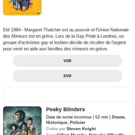
Eté 1984 - Margaret Thatcher est au pouvoir et l’Union Nationale
des Mineurs est en grève. Lors de la Gay Pride à Londres, un
groupe d’activistes gay et lesbien décide de récolter de l’argent
pour venir en aide aux familles des mineurs en grève.
VOD
DVD
Peaky Blinders
Date de sortie inconnue
|
52 min
|
Drame
,
Historique
,
Policier
Créée par
Steven Knight
Avec
Cillian Murphy
,
Natasha O'Keeffe
,