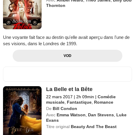
Avec
Amber Heard
,
Theo James
,
Billy Bob
Thornton
Une voyante fait face au destin qu'elle avait aperçu dans l'une de
ses visions, dans le Londres de 1999.
VOD
La Belle et la Bête
22 mars 2017
|
2h 09min
|
Comédie
musicale
,
Fantastique
,
Romance
De
Bill Condon
Avec
Emma Watson
,
Dan Stevens
,
Luke
Evans
Titre original
Beauty And The Beast