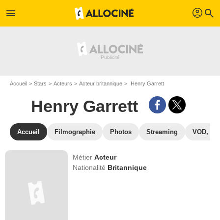
profil
menu
search
Accueil
Stars
Acteurs
Acteur britannique
Henry Garrett
Henry Garrett
Accueil
Filmographie
Photos
Streaming
VOD, DV
Métier
Acteur
Nationalité
Britannique