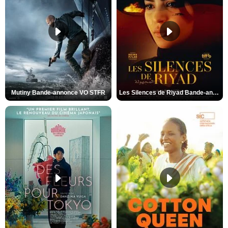
Mutiny Bande-annonce VO STFR
Les Silences de Riyad Bande-annonce VO STFR