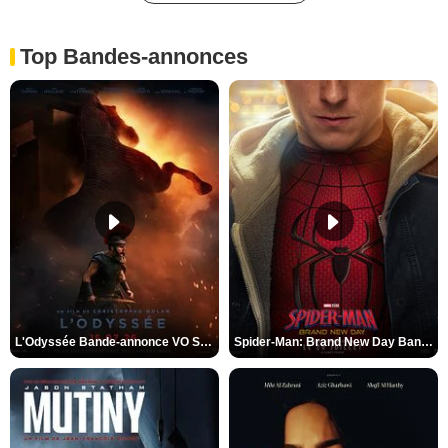
Top Bandes-annonces
L'Odyssée Bande-annonce VO STFR
Spider-Man: Brand New Day Bande-annonce VO STFR