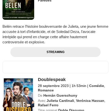
Paredes
Belén retrace l’histoire bouleversante de Julieta, une jeune femme
accusée à tort d’infanticide, et de Soledad Deza, l’avocate
intrépide qui prend en charge cette affaire hautement
controversée et explosive.
STREAMING
Doublespeak
28 septembre 2023
|
1h 53min
|
Comédie
,
Romance
De
Hernán Guerschuny
Avec
Julieta Cardinali
,
Verónica Hassan
,
Rafael Ferro
Titre original
Doble Discurso