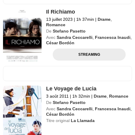
Il Richiamo
13 juillet 2023
|
1h 37min
|
Drame
,
Romance
De
Stefano Pasetto
Avec
Sandra Ceccarelli
,
Francesca Inaudi
,
César Bordón
STREAMING
Le Voyage de Lucia
3 août 2011
|
1h 32min
|
Drame
,
Romance
De
Stefano Pasetto
Avec
Sandra Ceccarelli
,
Francesca Inaudi
,
César Bordón
Titre original
La Llamada