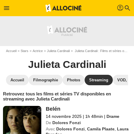
profil
menu
search
Accueil
Stars
Actrice
Julieta Cardinali
Julieta Cardinali : Films et séries online
Julieta Cardinali
Accueil
Filmographie
Photos
Streaming
VOD, DV
Retrouvez tous les films et séries TV disponibles en
streaming avec Julieta Cardinali
Belén
14 novembre 2025
|
1h 48min
|
Drame
De
Dolores Fonzi
Avec
Dolores Fonzi
,
Camila Plaate
,
Laura