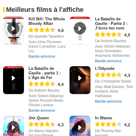
Meilleurs films à l'affiche
Kill Bill: The Whole
La Bataille de
Bloody Affair
Gaulle - Partie 2 :
J’écris ton nom
4,6
4,5
De Quentin Tarantino
De Antonin Baudry
Avec Uma Thurman,
David Carradine, Lucy
Avec Simon Abkarian,
Liu
Niels Schneider,
Anamaria Vartolomei
Bande-annonce
Bande-annonce
La Bataille de
L'Odyssée
Gaulle - partie 1 :
4,3
L'Âge de Fer
De Christopher Nolan
4,4
Avec Matt Damon, Tom
De Antonin Baudry
Holland, Anne
Avec Simon Abkarian,
Hathaway
Simon Russell Beale,
Bande-annonce
Florian Lesieur
Bande-annonce
Jim Queen
In Waves
4,3
4,2
De Marco Nguyen,
De Phuong Mai
Nicolas Athane
Nguyen